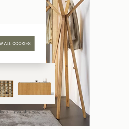
W ALL COOKIES
iligno
meubles
core