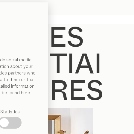
de social media
ation about your
ytics partners who
d to them or that
ailed information,
n be found here
Statistics