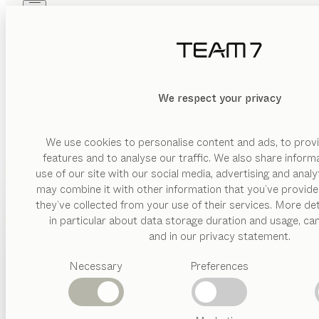
Skip to main content
Skip to page footer
PRODUITS
INSPIRATION
QUI SOMMES-NOUS
REVENDEUR
MATÉRIAU
We respect your privacy
EFFACER
AFFICHER
bois
verre
We use cookies to personalise content and ads, to provi
features and to analyse our traffic. We also share inform
céramique
use of our site with our social media, advertising and anal
métal
may combine it with other information that you’ve provide
PRODUITS
they’ve collected from your use of their services. More det
cuir
in particular about data storage duration and usage, ca
INSPIRATION
Catégories
and in our privacy statement.
FINITION
suggérées
QUI SOMMES-NOUS
avec
Necessary
Preferences
Tables
éclairage
Cuisines
REVENDEUR
Rayonnages
porte
Lits
pivotante