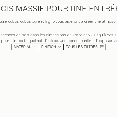
BOIS MASSIF POUR UNE ENTR
turel
cubus, cubus pure
et
filigno
vous aideront à créer une atmosphè
essences de bois dans les dimensions de votre choix jusqu'à des s
s pour n'importe quel hall d'entrée. Une bonne manière d'apposer vo
MATÉRIAU
FINITION
TOUS LES FILTRES