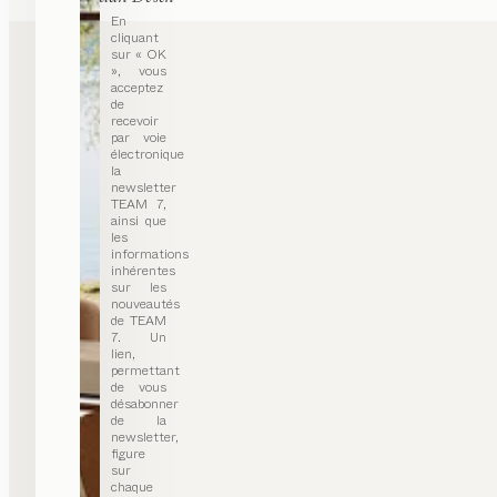
En
cliquant
sur « OK
», vous
acceptez
de
recevoir
par voie
électronique
la
newsletter
TEAM 7,
ainsi que
les
informations
inhérentes
sur les
nouveautés
de TEAM
7. Un
lien,
permettant
de vous
désabonner
de la
newsletter,
figure
sur
chaque