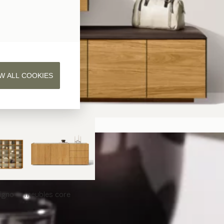
W ALL COOKIES
iligno
meubles
core