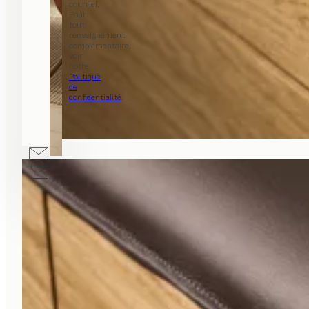
courriel.
Pour
tout
renseignement
complémentaire,
voir
notre
Politique
de
confidentialité
.