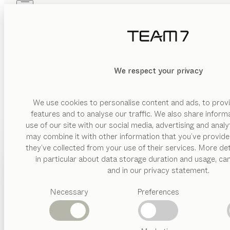
Skip to main content
Skip to page footer
PRODUITS
INSPIRATION
QUI SOMMES-NOUS
REVENDEUR
We respect your privacy
We use cookies to personalise content and ads, to provi
features and to analyse our traffic. We also share inform
use of our site with our social media, advertising and anal
may combine it with other information that you’ve provide
PRODUITS
they’ve collected from your use of their services. More det
in particular about data storage duration and usage, ca
INSPIRATION
Catégories
and in our privacy statement.
suggérées
QUI SOMMES-NOUS
Necessary
Preferences
Tables
Cuisines
REVENDEUR
Rayonnages
Lits