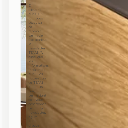
En
cliquant
sur « OK
», vous
acceptez
de
recevoir
par voie
électronique
la
newsletter
TEAM 7,
ainsi que
les
informations
inhérentes
sur les
nouveautés
de TEAM
7. Un
lien,
permettant
de vous
désabonner
de la
newsletter,
figure
sur
chaque