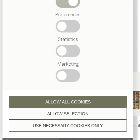
Termes
Preferences
favoris
Artisanat
Autrichien
Statistics
Design
de luxe
TEAM
7
World
Marketing
ALLOW ALL COOKIES
ALLOW SELECTION
table
nya
chaise
nya
rayonnage
fi
USE NECESSARY COOKIES ONLY