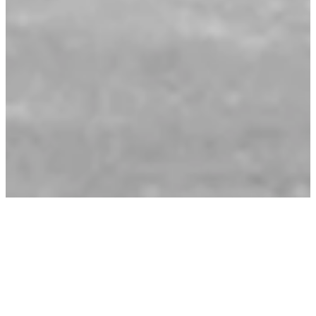
Chez TEAM 7, le développement durable côtoie le
design intérieur et l’artisanat autrichien afin de donner
âme et caractère à nos meubles tout en restant