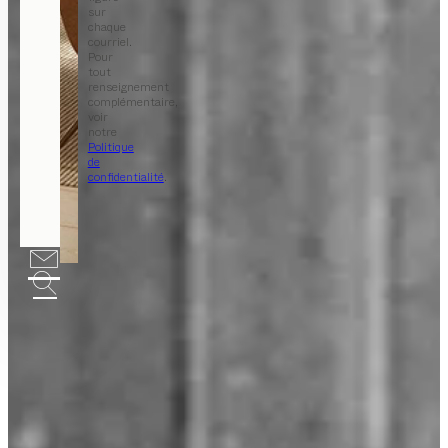
sur
chaque
courriel.
Pour
tout
renseignement
complémentaire,
voir
notre
Politique
de
confidentialité
.