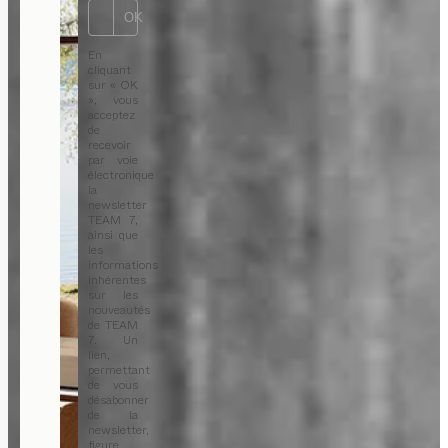
OK
En
cliquant
sur « OK
», vous
acceptez
de
recevoir
par voie
électronique
la
newsletter
TEAM 7,
ainsi que
les
informations
inhérentes
sur les
nouveautés
de TEAM
7. Un
lien,
permettant
de vous
désabonner
de la
newsletter,
figure