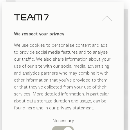
Skip to main content
Skip to page footer
PRODUITS
INSPIRATION
QUI SOMMES-NOUS
We respect your privacy
REVENDEUR
We use cookies to personalise content and ads,
to provide social media features and to analyse
our traffic. We also share information about your
use of our site with our social media, advertising
and analytics partners who may combine it with
other information that you’ve provided to them
PRODUITS
or that they’ve collected from your use of their
services. More detailed information, in particular
INSPIRATION
Catégories
about data storage duration and usage, can be
suggérées
QUI SOMMES-NOUS
found here and in our privacy statement.
Tables
REVENDEUR
Cuisines
Necessary
Rayonnages
Lits