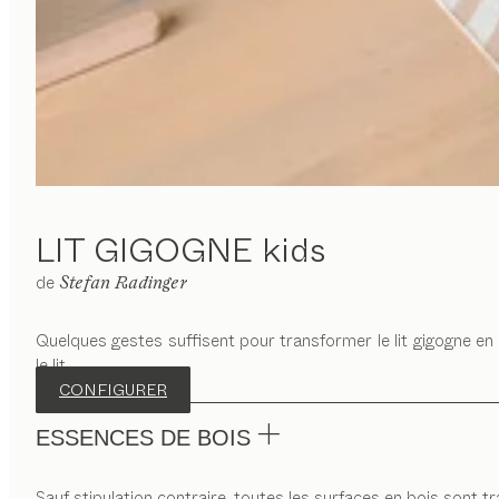
LIT GIGOGNE
kids
de
Stefan Radinger
Quelques gestes suffisent pour transformer le lit gigogne en
le lit.
CONFIGURER
ESSENCES DE BOIS
Sauf stipulation contraire, toutes les surfaces en bois sont trai