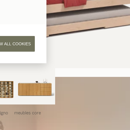
W ALL COOKIES
iligno
meubles
core