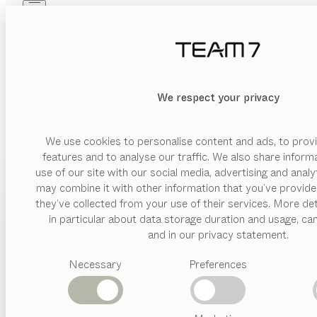
Skip to main content
Skip to page footer
PRODUITS
INSPIRATION
QUI SOMMES-NOUS
REVENDEUR
We respect your privacy
We use cookies to personalise content and ads, to provi
features and to analyse our traffic. We also share inform
use of our site with our social media, advertising and anal
may combine it with other information that you’ve provide
PRODUITS
they’ve collected from your use of their services. More det
in particular about data storage duration and usage, ca
INSPIRATION
Catégories
and in our privacy statement.
suggérées
QUI SOMMES-NOUS
Necessary
Preferences
Tables
Cuisines
REVENDEUR
Rayonnages
Lits