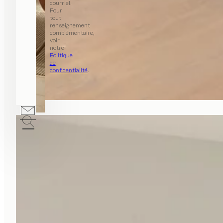
courriel.
Pour
tout
renseignement
complémentaire,
voir
notre
Politique
de
confidentialité
.