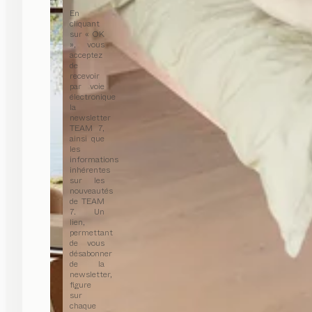
En
cliquant
sur « OK
», vous
acceptez
de
recevoir
par voie
électronique
la
newsletter
TEAM 7,
ainsi que
les
informations
inhérentes
sur les
nouveautés
de TEAM
7. Un
lien,
permettant
de vous
désabonner
de la
newsletter,
figure
sur
chaque