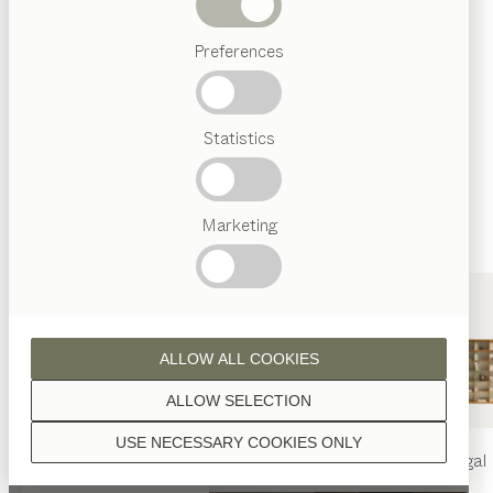
Abverkauf
Preferences
WOHNBEREICH
STORE
Beliebte
Begriffe
Österreichisches
Statistics
Handwerk
Interior
Design
TEAM
7
Marketing
Welt
ALLOW ALL COOKIES
ALLOW SELECTION
USE NECESSARY COOKIES ONLY
nya
Tisch
nya
Stuhl
filigno
Regal