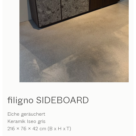
filigno
SIDEBOARD
Eiche geräuchert
Keramik Iseo gris
216 x 76 x 42 cm (B x H x T)