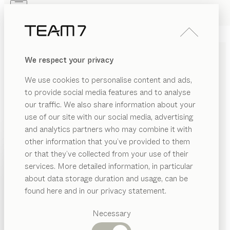
Skip to main content
Skip to page footer
PRODUKTE
INSPIRATION
ÜBER UNS
We respect your privacy
HÄNDLER
We use cookies to personalise content and ads,
ABVERKAUF -
to provide social media features and to analyse
NATURHOLZMÖBEL ZU
our traffic. We also share information about your
REDUZIERTEN PREISEN
use of our site with our social media, advertising
and analytics partners who may combine it with
Entdecken Sie exklusive Einzelstücke aus unseren
other information that you’ve provided to them
PRODUKTE
Ausstellungen zu attraktiven Preisen und erfüllen Sie
or that they’ve collected from your use of their
sich Ihre Wohnträume mit echten Naturholzmöbeln.
services. More detailed information, in particular
INSPIRATION
Über den Filter können Sie bequem den gewünschten
Vorgeschlagene
about data storage duration and usage, can be
ANZEIGEN
Kategorien
Wohnbereich und einen TEAM 7 Store in Ihrer Nähe
ÜBER UNS
found here and in our privacy statement.
auswählen. Finden Sie Ihr neues Lieblingsstück und
Esstische
HÄNDLER
Küchen
profitieren Sie von günstigen Preisen!
Necessary
Regale
Betten