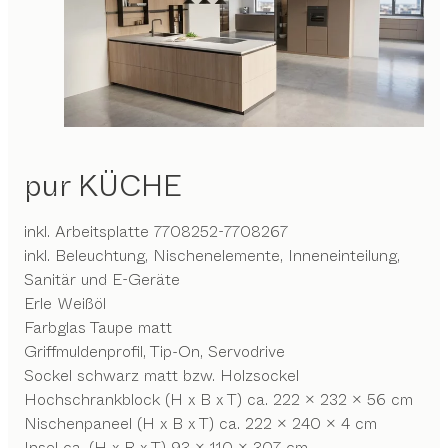
pur
KÜCHE
inkl. Arbeitsplatte 7708252-7708267
inkl. Beleuchtung, Nischenelemente, Inneneinteilung,
Sanitär und E-Geräte
Erle Weißöl
Farbglas Taupe matt
Griffmuldenprofil, Tip-On, Servodrive
Sockel schwarz matt bzw. Holzsockel
Hochschrankblock (H x B x T) ca. 222 x 232 x 56 cm
Nischenpaneel (H x B x T) ca. 222 x 240 x 4 cm
Insel ca. (H x B x T) 93 x 110 x 307 cm