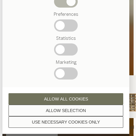
Abverkauf
Preferences
Beliebte
Begriffe
Österreichisches
Statistics
Handwerk
Interior
Design
TEAM
7
Marketing
Welt
ALLOW ALL COOKIES
ALLOW SELECTION
USE NECESSARY COOKIES ONLY
nya
Tisch
nya
Stuhl
filigno
Regal