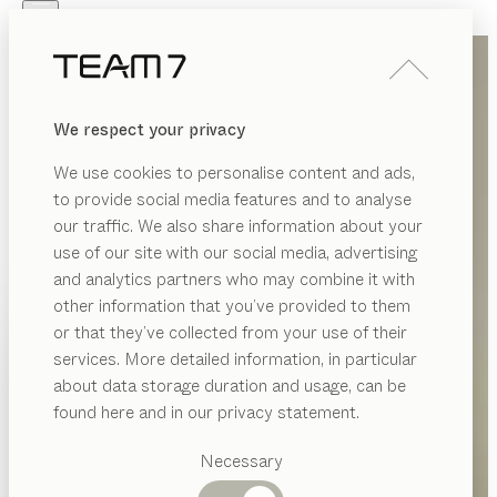
Skip to main content
Skip to page footer
PRODUKTE
INSPIRATION
ÜBER UNS
We respect your privacy
HÄNDLER
We use cookies to personalise content and ads,
to provide social media features and to analyse
our traffic. We also share information about your
use of our site with our social media, advertising
and analytics partners who may combine it with
other information that you’ve provided to them
PRODUKTE
or that they’ve collected from your use of their
services. More detailed information, in particular
INSPIRATION
Vorgeschlagene
about data storage duration and usage, can be
Kategorien
ÜBER UNS
found here and in our privacy statement.
Esstische
HÄNDLER
Küchen
Necessary
Regale
Betten