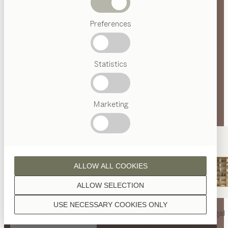
Abverkauf
Preferences
Beliebte
Begriffe
Österreichisches
Statistics
Handwerk
Interior
Design
TEAM
7
Marketing
Welt
ALLOW ALL COOKIES
ALLOW SELECTION
USE NECESSARY COOKIES ONLY
nya
Tisch
nya
Stuhl
filigno
Regal