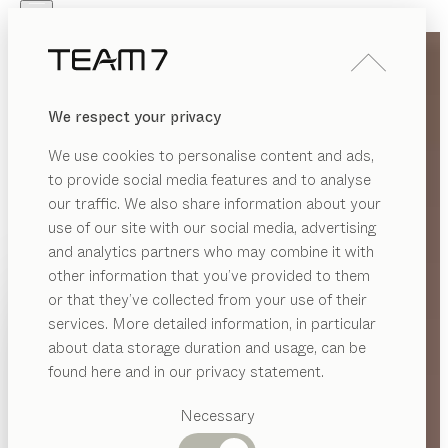
Skip to main content
Skip to page footer
PRODUKTE
INSPIRATION
ÜBER UNS
We respect your privacy
HÄNDLER
We use cookies to personalise content and ads,
to provide social media features and to analyse
our traffic. We also share information about your
use of our site with our social media, advertising
and analytics partners who may combine it with
other information that you’ve provided to them
PRODUKTE
or that they’ve collected from your use of their
services. More detailed information, in particular
INSPIRATION
Vorgeschlagene
about data storage duration and usage, can be
Kategorien
ÜBER UNS
found here and in our privacy statement.
Esstische
HÄNDLER
Küchen
Necessary
Regale
Betten