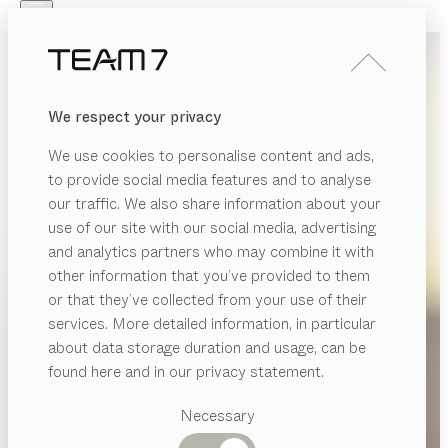
Skip to main content
Skip to page footer
PRODUKTE
INSPIRATION
ÜBER UNS
We respect your privacy
HÄNDLER
We use cookies to personalise content and ads,
to provide social media features and to analyse
our traffic. We also share information about your
use of our site with our social media, advertising
and analytics partners who may combine it with
other information that you’ve provided to them
PRODUKTE
or that they’ve collected from your use of their
services. More detailed information, in particular
INSPIRATION
Vorgeschlagene
about data storage duration and usage, can be
Kategorien
ÜBER UNS
found here and in our privacy statement.
Esstische
HÄNDLER
Küchen
Necessary
Regale
Betten