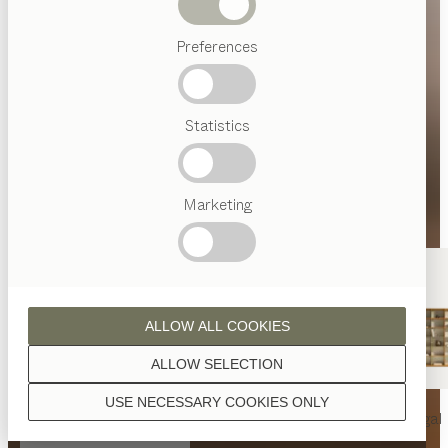
Abverkauf
Preferences
Beliebte
Begriffe
Österreichisches
Statistics
Handwerk
Interior
Design
TEAM
7
Marketing
Welt
ALLOW ALL COOKIES
ALLOW SELECTION
USE NECESSARY COOKIES ONLY
nya
Tisch
nya
Stuhl
filigno
Regal