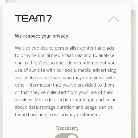
Skip to main content
Skip to page footer
PRODUKTE
INSPIRATION
ÜBER UNS
We respect your privacy
HÄNDLER
We use cookies to personalise content and ads,
to provide social media features and to analyse
our traffic. We also share information about your
use of our site with our social media, advertising
and analytics partners who may combine it with
other information that you’ve provided to them
PRODUKTE
or that they’ve collected from your use of their
services. More detailed information, in particular
INSPIRATION
Vorgeschlagene
about data storage duration and usage, can be
Kategorien
ÜBER UNS
found here and in our privacy statement.
Esstische
HÄNDLER
Küchen
Necessary
Regale
Betten