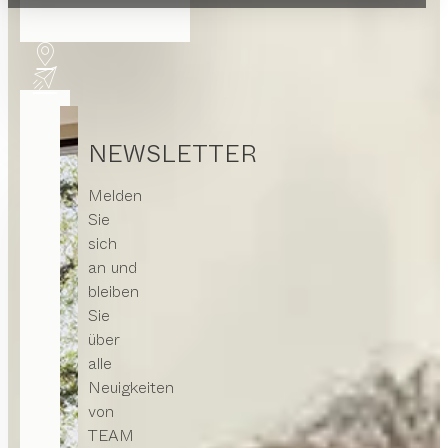
NEWSLETTER
Melden
Sie
sich
an und
bleiben
Sie
über
alle
Neuigkeiten
von
TEAM