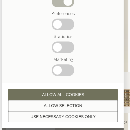
Abverkauf
Preferences
Beliebte
Begriffe
Österreichisches
Statistics
Handwerk
Interior
Design
TEAM
7
Marketing
Welt
ALLOW ALL COOKIES
ALLOW SELECTION
USE NECESSARY COOKIES ONLY
nya
Tisch
nya
Stuhl
filigno
Regal