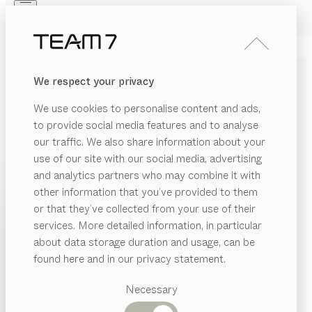
Skip to main content
Skip to page footer
PRODUKTE
INSPIRATION
ÜBER UNS
We respect your privacy
HÄNDLER
stern
COUCHTISCH
We use cookies to personalise content and ads,
von
to provide social media features and to analyse
Jacob Strobel
our traffic. We also share information about your
use of our site with our social media, advertising
Skulptur oder Tisch? Unser stern Couchtisch ist
and analytics partners who may combine it with
beides. Seine geometrische Formgebung, geschaffen in
other information that you’ve provided to them
handwerklicher Präzision, schenkt ihm einen
PRODUKTE
or that they’ve collected from your use of their
unverwechselbaren Charakter, der jedem Raum eine
services. More detailed information, in particular
INSPIRATION
kunstvolle Note verleiht.
Vorgeschlagene
about data storage duration and usage, can be
KONFIGURIEREN
Kategorien
ÜBER UNS
found here and in our privacy statement.
Esstische
HOLZARTEN
HÄNDLER
Küchen
Necessary
Regale
Betten