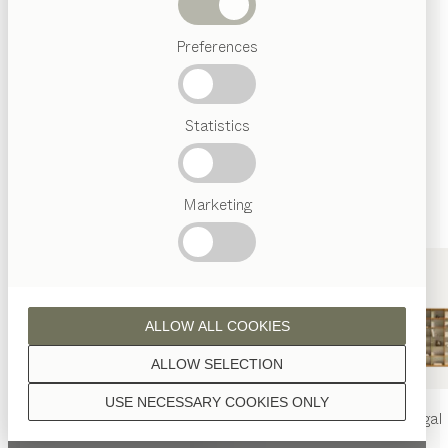
Wenn nicht anders angeführt, werden alle
Abverkauf
Holzoberflächen mit reinem Naturöl veredelt.
Preferences
Beliebte
Begriffe
Österreichisches
Statistics
Handwerk
Interior
Design
Nussbaum
TEAM
7
Marketing
Welt
Eiche
ALLOW ALL COOKIES
ALLOW SELECTION
USE NECESSARY COOKIES ONLY
nya
Tisch
nya
Stuhl
filigno
Regal
Eiche Weißöl