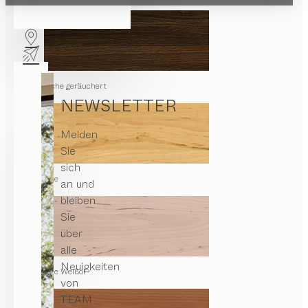
Eiche geräuchert
NEWSLETTER
Melden
Sie
sich
Erle
an und
bleiben
Sie
über
alle
Neuigkeiten
Erle Weißöl
von
TEAM