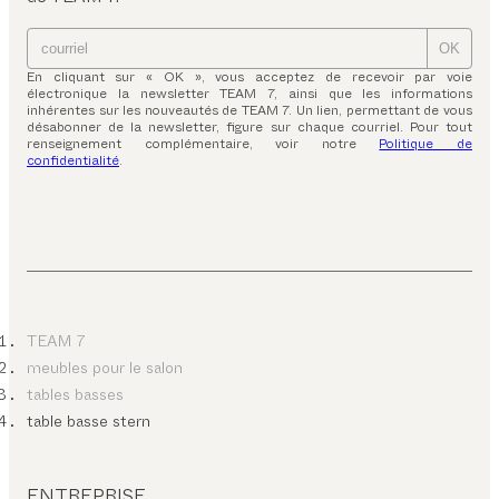
OK
En cliquant sur « OK », vous acceptez de recevoir par voie
électronique la newsletter TEAM 7, ainsi que les informations
inhérentes sur les nouveautés de TEAM 7. Un lien, permettant de vous
désabonner de la newsletter, figure sur chaque courriel. Pour tout
renseignement complémentaire, voir notre
Politique de
confidentialité
.
TEAM 7
meubles pour le salon
tables basses
table basse stern
ENTREPRISE