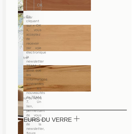
OK
En
merisier
cliquant
sur « OK
», vous
acceptez
de
recevoir
par voie
électronique
la
hêtre
newsletter
TEAM 7,
ainsi que
les
informations
inhérentes
sur les
nouveautés
de TEAM
cœur de hêtre
7. Un
lien,
permettant
de vous
COULEURS DU VERRE
désabonner
de la
newsletter,
figure