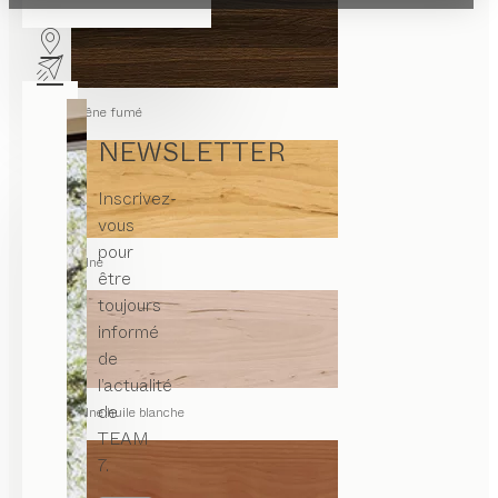
chêne fumé
NEWSLETTER
Inscrivez-
vous
pour
aulne
être
toujours
informé
de
l’actualité
de
aulne huile blanche
TEAM
7.