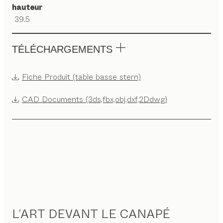
hauteur
39.5
TÉLÉCHARGEMENTS
Fiche Produit (table basse stern)
CAD Documents (3ds,fbx,obj,dxf,2Ddwg)
L’ART DEVANT LE CANAPÉ