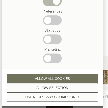
sont traitées à l’huile naturelle.
Termes
Preferences
favoris
Artisanat
Autrichien
Statistics
Design
noyer
de luxe
TEAM
7
World
Marketing
chêne
ALLOW ALL COOKIES
ALLOW SELECTION
table
nya
chaise
nya
rayonnage
fi
USE NECESSARY COOKIES ONLY
chêne huile blanche