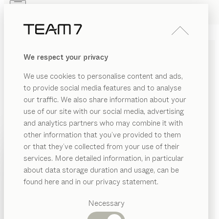
Skip to main content
Skip to page footer
PRODUITS
INSPIRATION
QUI SOMMES-NOUS
We respect your privacy
REVENDEUR
TABLE BASSE
stern
We use cookies to personalise content and ads,
de
Jacob Strobel
to provide social media features and to analyse
our traffic. We also share information about your
use of our site with our social media, advertising
Table ou sculpture ? stern est l’une et l’autre à la fois.
and analytics partners who may combine it with
Sa géométrie complexe, réalisée avec une précision
other information that you’ve provided to them
artisanale exceptionnelle, donne à la pièce une touche
PRODUITS
or that they’ve collected from your use of their
d’originalité.
services. More detailed information, in particular
INSPIRATION
CONFIGURER
Catégories
about data storage duration and usage, can be
suggérées
QUI SOMMES-NOUS
found here and in our privacy statement.
ESSENCES DE BOIS
Tables
REVENDEUR
Cuisines
Necessary
Sauf stipulation contraire, toutes les surfaces en bois
Rayonnages
Lits