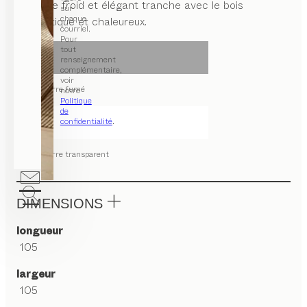
Le verre froid et élégant tranche avec le bois
sur
chaque
authentique et chaleureux.
courriel.
Pour
tout
renseignement
complémentaire,
voir
verre fumé
notre
Politique
de
confidentialité
.
verre transparent
DIMENSIONS
longueur
105
largeur
105