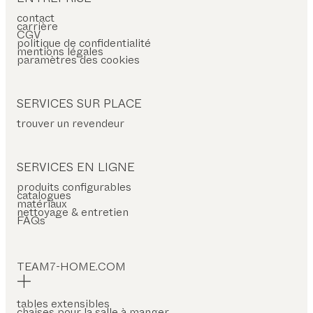
contact
carrière
CGV
politique de confidentialité
mentions légales
paramètres des cookies
SERVICES SUR PLACE
trouver un revendeur
SERVICES EN LIGNE
produits configurables
catalogues
matériaux
nettoyage & entretien
FAQs
TEAM7-HOME.COM
tables extensibles
chaises pour la salle à manger