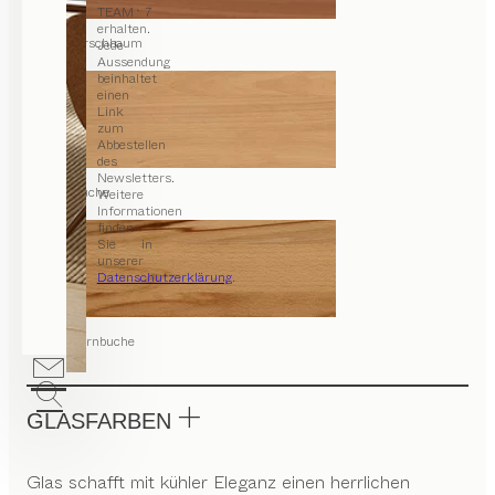
TEAM 7
erhalten.
Kirschbaum
Jede
Aussendung
beinhaltet
einen
Link
zum
Abbestellen
des
Newsletters.
Buche
Weitere
Informationen
finden
Sie in
unserer
Datenschutzerklärung
.
Kernbuche
GLASFARBEN
Glas schafft mit kühler Eleganz einen herrlichen