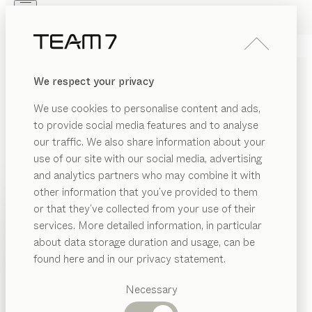
Skip to main content
Skip to page footer
PRODUKTE
INSPIRATION
ÜBER UNS
We respect your privacy
HÄNDLER
magnum
TISCH
We use cookies to personalise content and ads,
von
to provide social media features and to analyse
Martin Ballendat
our traffic. We also share information about your
use of our site with our social media, advertising
Der magnum Tisch steht archetypisch für eine ganze
and analytics partners who may combine it with
Generation von Ausziehtischen. Seine klare, reduzierte
other information that you’ve provided to them
Linienführung verbindet zeitlose Schönheit mit
PRODUKTE
or that they’ve collected from your use of their
durchdachter Funktionalität. So setzt er Maßstäbe -
services. More detailed information, in particular
INSPIRATION
damals, heute und morgen.
Vorgeschlagene
about data storage duration and usage, can be
KONFIGURIEREN
Kategorien
ÜBER UNS
found here and in our privacy statement.
Esstische
HOLZARTEN
HÄNDLER
Küchen
Necessary
Regale
Betten