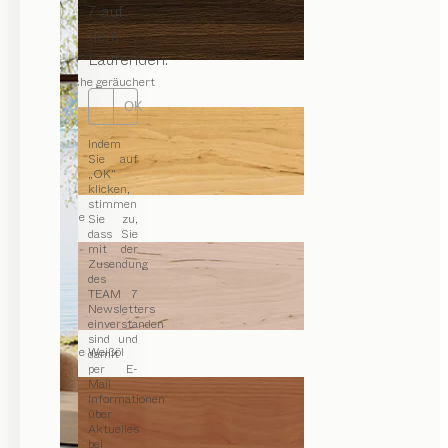
7 auf
dem
Laufenden.
Eiche geräuchert
OK
Indem
Sie auf
„OK“
klicken,
stimmen
Erle
Sie zu,
dass Sie
mit der
Zusendung
des
TEAM 7
Newsletters
einverstanden
sind und
Erle Weißöl
damit
per E-
Mail
Informationen
über
Aktuelles
bei