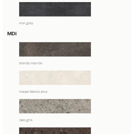
iron grey
MDi
brenta marrón
masai blanco plus
iseo gris