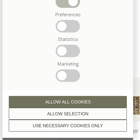
Wenn nicht anders angeführt, werden alle
Abverkauf
Holzoberflächen mit reinem Naturöl veredelt.
Preferences
Beliebte
Begriffe
Österreichisches
Statistics
Handwerk
Interior
Design
Nussbaum
TEAM
7
Marketing
Welt
Nussbaum Wild
ALLOW ALL COOKIES
ALLOW SELECTION
USE NECESSARY COOKIES ONLY
nya
Tisch
nya
Stuhl
filigno
Regal
Eiche