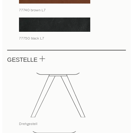
77740 brown L7
77750 black L7
GESTELLE
Drehgestell