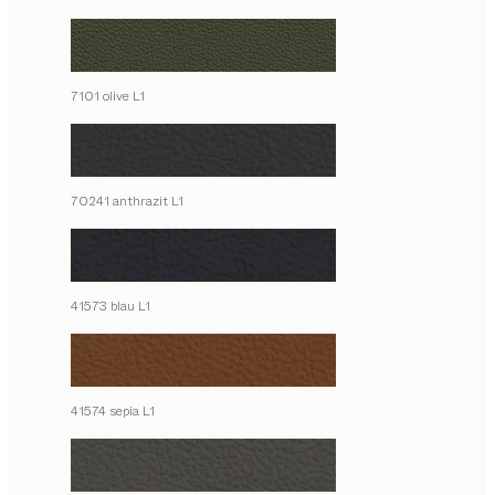
7101 olive L1
70241 anthrazit L1
41573 blau L1
41574 sepia L1