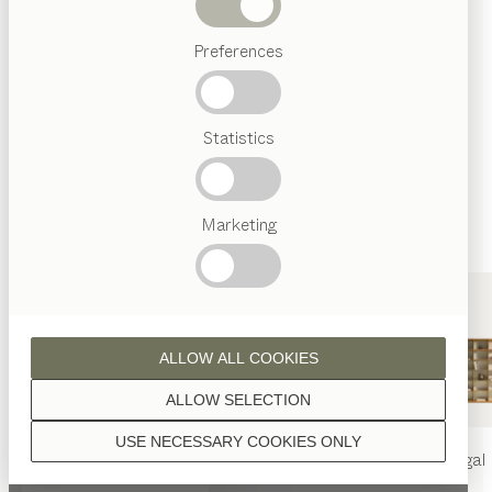
Wenn nicht anders angeführt, werden alle
Abverkauf
Holzoberflächen mit reinem Naturöl veredelt.
Preferences
Beliebte
Begriffe
Österreichisches
Statistics
Handwerk
Interior
Design
Nussbaum
TEAM
7
Marketing
Welt
Eiche
ALLOW ALL COOKIES
ALLOW SELECTION
USE NECESSARY COOKIES ONLY
nya
Tisch
nya
Stuhl
filigno
Regal
Eiche Weißöl