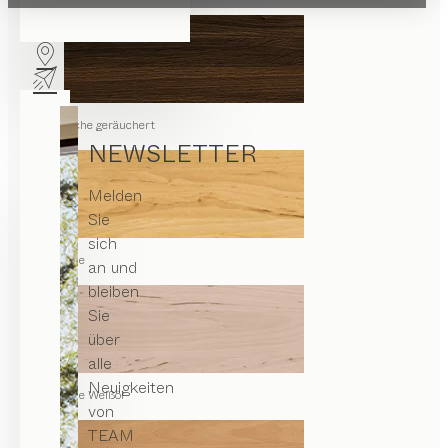
Eiche geräuchert
NEWSLETTER
Melden
Sie
sich
Erle
an und
bleiben
Sie
über
alle
Neuigkeiten
Erle Weißöl
von
TEAM