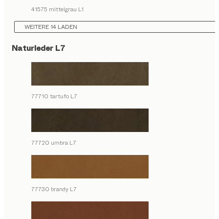
41575 mittelgrau L1
WEITERE 14 LADEN
Naturleder L7
77710 tartufo L7
77720 umbra L7
77730 brandy L7