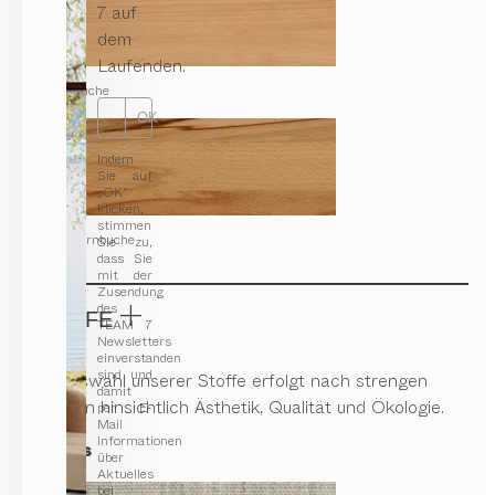
7 auf
dem
Laufenden.
Buche
OK
Indem
Sie auf
„OK“
klicken,
stimmen
Kernbuche
Sie zu,
dass Sie
mit der
Zusendung
des
STOFFE
TEAM 7
Newsletters
einverstanden
sind und
Die Auswahl unserer Stoffe erfolgt nach strengen
damit
Kriterien hinsichtlich Ästhetik, Qualität und Ökologie.
per E-
Mail
Informationen
Canvas
über
Aktuelles
bei