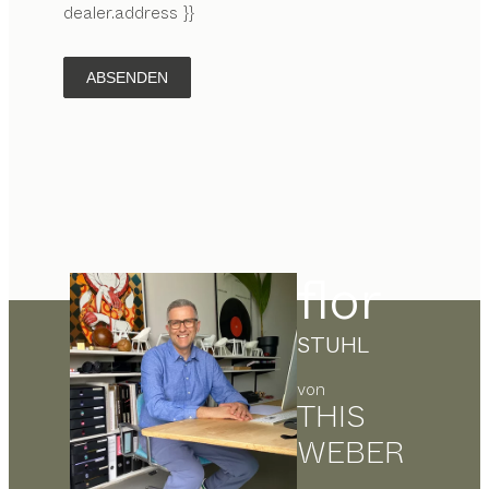
dealer.address }}
ABSENDEN
flor
STUHL
von
THIS
WEBER