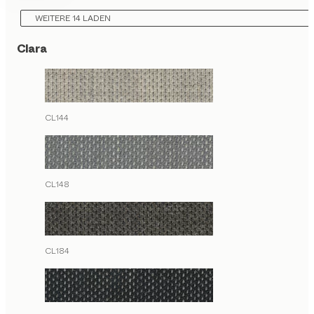
WEITERE 14 LADEN
Clara
CL144
CL148
CL184