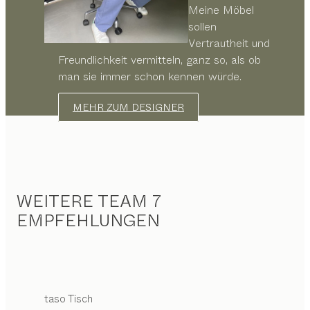
Meine Möbel
sollen
Vertrautheit und
Freundlichkeit vermitteln, ganz so, als ob
man sie immer schon kennen würde.
MEHR ZUM DESIGNER
WEITERE TEAM 7
EMPFEHLUNGEN
taso
Tisch
Konfigurierbar