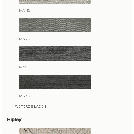
MA112
MA132
MA162
MA192
WEITERE 8 LADEN
Ripley