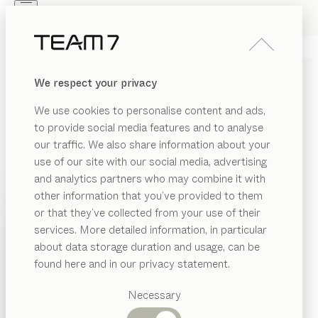
Skip to main content
Skip to page footer
PRODUKTE
INSPIRATION
ÜBER UNS
We respect your privacy
HÄNDLER
flor
STUHL
We use cookies to personalise content and ads,
von
to provide social media features and to analyse
This Weber
our traffic. We also share information about your
use of our site with our social media, advertising
Inspiriert von der organischen Form und der weichen
and analytics partners who may combine it with
Anmutung einer Blumenblüte bietet flor Sitzkomfort
other information that you’ve provided to them
der Extraklasse. Das unvergleichliche Sitzgefühl wird
PRODUKTE
or that they’ve collected from your use of their
schon durch das kissenhafte Sitzpolster optisch
services. More detailed information, in particular
INSPIRATION
erkennbar.
Vorgeschlagene
about data storage duration and usage, can be
KONFIGURIEREN
Kategorien
ÜBER UNS
found here and in our privacy statement.
Esstische
HOLZARTEN
HÄNDLER
Küchen
Necessary
Regale
Betten