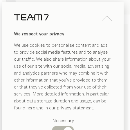
Skip to main content
Skip to page footer
PRODUKTE
INSPIRATION
ÜBER UNS
We respect your privacy
HÄNDLER
We use cookies to personalise content and ads,
IMPRESSUM
to provide social media features and to analyse
our traffic. We also share information about your
Für den Inhalt verantwortlich:
use of our site with our social media, advertising
and analytics partners who may combine it with
living VMH GmbH
other information that you’ve provided to them
Rathausstraße 55
PRODUKTE
or that they’ve collected from your use of their
74722 Buchen-Eberstadt
services. More detailed information, in particular
INSPIRATION
Tel.:
+49 721 961996-0
Vorgeschlagene
about data storage duration and usage, can be
E-Mail:
info@team7-karlsruhe.de
Kategorien
ÜBER UNS
found here and in our privacy statement.
Esstische
HÄNDLER
Küchen
Necessary
Regale
Vertretungsberechtigte Geschäfsführer:
Betten