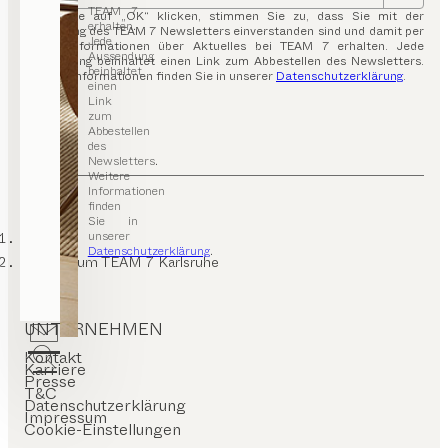
TEAM 7
Indem Sie auf „OK“ klicken, stimmen Sie zu, dass Sie mit der
erhalten.
Zusendung des TEAM 7 Newsletters einverstanden sind und damit per
Jede
E-Mail Informationen über Aktuelles bei TEAM 7 erhalten. Jede
Aussendung
Aussendung beinhaltet einen Link zum Abbestellen des Newsletters.
beinhaltet
Weitere Informationen finden Sie in unserer
Datenschutzerklärung
.
einen
Link
zum
Abbestellen
des
Newsletters.
Weitere
Informationen
finden
Sie in
unserer
TEAM 7
Datenschutzerklärung
.
Impressum TEAM 7 Karlsruhe
UNTERNEHMEN
Kontakt
Karriere
Presse
T&C
Datenschutzerklärung
Impressum
Cookie-Einstellungen