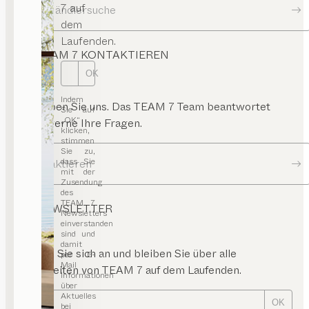
7 auf
Zur Händlersuche
dem
Laufenden.
TEAM 7 KONTAKTIEREN
OK
Indem
Schreiben Sie uns. Das TEAM 7 Team beantwortet
Sie auf
„OK“
Ihnen gerne Ihre Fragen.
klicken,
stimmen
Sie zu,
dass Sie
Kontaktieren
mit der
Zusendung
des
TEAM 7
NEWSLETTER
Newsletters
einverstanden
sind und
damit
Melden Sie sich an und bleiben Sie über alle
per E-
Mail
Neuigkeiten von TEAM 7 auf dem Laufenden.
Informationen
über
Aktuelles
OK
bei