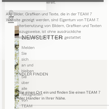
verpflichtet und nicht bereit.
Alle Bilder, Grafiken und Texte, die in der TEAM 7
Website gezeigt werden, sind Eigentum von TEAM 7.
Die Weiterbenutzung von Bildern, Grafiken und Texten
auch auszugsweise, ist ohne ausdrückliche
NEWSLETTER
Genehmigung von TEAM 7 nicht gestattet
Melden
Sie
sich
an und
bleiben
HÄNDLER FINDEN
Sie
über
alle
Geben Sie einen Ort ein und finden Sie einen TEAM 7
Neuigkeiten
Store oder Händler in Ihrer Nähe.
von
TEAM