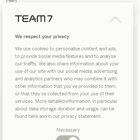
Skip to main content
Skip to page footer
PRODUKTE
INSPIRATION
ÜBER UNS
We respect your privacy
HÄNDLER
riletto
NACHTTISCH
We use cookies to personalise content and ads,
von
to provide social media features and to analyse
Kai Stania
our traffic. We also share information about your
use of our site with our social media, advertising
Mit Leder bezogene Seiten stehen beim riletto
and analytics partners who may combine it with
Nachttisch in reizvollem Kontrast zum elden Holz und
other information that you’ve provided to them
bilden das prägende Designelement der gesamten
PRODUKTE
or that they’ve collected from your use of their
Möbellinie. Grifflose Fronten betonen die puristisch
services. More detailed information, in particular
INSPIRATION
klare Anmutung.
Vorgeschlagene
about data storage duration and usage, can be
HÄNDLER FINDEN
Kategorien
ÜBER UNS
found here and in our privacy statement.
Esstische
HOLZARTEN
HÄNDLER
Küchen
Necessary
Regale
Betten