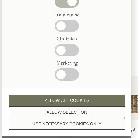
Wenn nicht anders angeführt, werden alle
Abverkauf
Holzoberflächen mit reinem Naturöl veredelt.
Preferences
Beliebte
Begriffe
Österreichisches
Statistics
Handwerk
Interior
Design
Nussbaum
TEAM
7
Marketing
Welt
Nussbaum Wild
ALLOW ALL COOKIES
ALLOW SELECTION
USE NECESSARY COOKIES ONLY
nya
Tisch
nya
Stuhl
filigno
Regal
Eiche