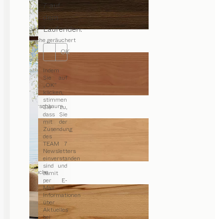
7 auf
dem
Laufenden.
Eiche geräuchert
OK
Indem
Sie auf
„OK“
klicken,
stimmen
Kirschbaum
Sie zu,
dass Sie
mit der
Zusendung
des
TEAM 7
Newsletters
einverstanden
sind und
Buche
damit
per E-
Mail
Informationen
über
Aktuelles
bei