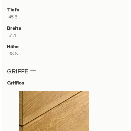
Tiefe
45.8
Breite
51.4
Höhe
38.8
GRIFFE
Grifflos