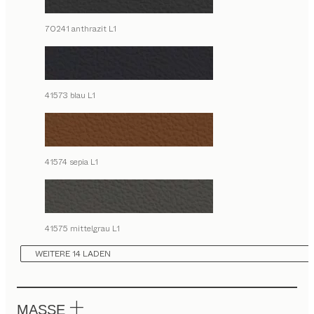
70241 anthrazit L1
41573 blau L1
41574 sepia L1
41575 mittelgrau L1
WEITERE 14 LADEN
MASSE