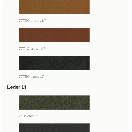
77730 brandy L7
77740 brown L7
77750 black L7
Leder L1
7101 olive L1