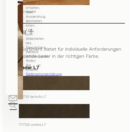
TEAM 7
erhalten.
Kernbuche
Jede
Aussendung
beinhaltet
einen
Link
LEDER
zum
Abbestellen
des
Newsletters.
Unser Sortiment bietet für individuelle Anforderungen
Weitere
das passende Leder in der richtigen Farbe.
Informationen
finden
Sie in
Naturleder L7
unserer
Datenschutzerklärung
.
77710 tartufo L7
77720 umbra L7