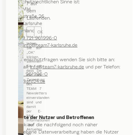
datenschutzrechtlichen Sinne ist:
7 auf
living VMH
dem
Herrenstraße 26
Laufenden.
76133 Karlsruhe
Deutschland
OK
Tel.:
+49 721 961996-0
Indem
E-Mail:
info@team7-karlsruhe.de
Sie auf
„OK“
klicken,
Für Datenschutzfragen wenden Sie sich bitte an:
stimmen
Sie zu,
via e-mail:
info@team7-karlsruhe.de
und per Telefon:
dass Sie
+49 721 961996-0
mit der
Zusendung
gustke
@
gfp24
.
de
des
TEAM 7
Newsletters
einverstanden
sind und
damit
per E-
Mail
II. Rechte der Nutzer und Betroffenen
Informationen
Mit Blick auf die nachfolgend noch näher
über
Aktuelles
beschriebene Datenverarbeitung haben die Nutzer
bei