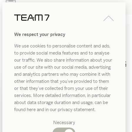
Skip to main content
Skip to page footer
PRODUKTE
INSPIRATION
ÜBER UNS
We respect your privacy
HÄNDLER
We use cookies to personalise content and ads,
TEAM 7
to provide social media features and to analyse
our traffic. We also share information about your
DATENSCHUTZERKLÄRUNG
use of our site with our social media, advertising
and analytics partners who may combine it with
other information that you’ve provided to them
PRODUKTE
or that they’ve collected from your use of their
Personenbezogene Daten (nachfolgend zumeist nur
services. More detailed information, in particular
„Daten“ genannt) werden von uns nur im Rahmen der
INSPIRATION
Vorgeschlagene
about data storage duration and usage, can be
Erforderlichkeit sowie zum Zwecke der Bereitstellung
Kategorien
ÜBER UNS
found here and in our privacy statement.
eines funktionsfähigen und nutzerfreundlichen
Esstische
Internetauftritts, inklusive seiner Inhalte und der dort
HÄNDLER
Küchen
Necessary
angebotenen Leistungen, verarbeitet.
Regale
Betten