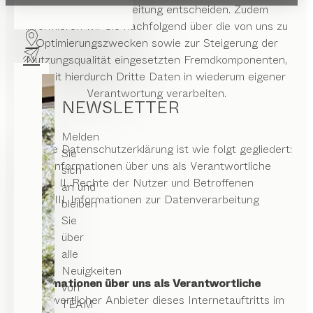
Mittel der Verarbeitung entscheiden. Zudem
informieren wir Sie nachfolgend über die von uns zu
Optimierungszwecken sowie zur Steigerung der
Nutzungsqualität eingesetzten Fremdkomponenten,
soweit hierdurch Dritte Daten in wiederum eigener
Verantwortung verarbeiten.
NEWSLETTER
Melden
Unsere Datenschutzerklärung ist wie folgt gegliedert:
Sie
I. Informationen über uns als Verantwortliche
sich
II. Rechte der Nutzer und Betroffenen
an und
III. Informationen zur Datenverarbeitung
bleiben
Sie
über
alle
Neuigkeiten
I. Informationen über uns als Verantwortliche
von
Verantwortlicher Anbieter dieses Internetauftritts im
TEAM