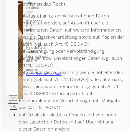
TEAM 7
und Betroffenen das Recht
erhalten.
Jede
auf Bestätigung, ob sie betreffende Daten
Aussendung
beinhaltet
verarbeitet werden, auf Auskunft über die
einen
verarbeiteten Daten, auf weitere Informationen
Link
zum
über die Datenverarbeitung sowie auf Kopien der
Abbestellen
des
Daten (vgl. auch Art. 15 DSGVO);
Newsletters.
auf Berichtigung oder Vervollständigung
Weitere
Informationen
unrichtiger bzw. unvollständiger Daten (vgl. auch
finden
Art. 16 DSGVO);
Sie in
unserer
auf unverzügliche Löschung der sie betreffenden
Datenschutzerklärung
.
Daten (vgl. auch Art. 17 DSGVO), oder, alternativ,
soweit eine weitere Verarbeitung gemäß Art. 17
Abs. 3 DSGVO erforderlich ist, auf
Einschränkung der Verarbeitung nach Maßgabe
von Art. 18 DSGVO;
auf Erhalt der sie betreffenden und von ihnen
bereitgestellten Daten und auf Übermittlung
dieser Daten an andere