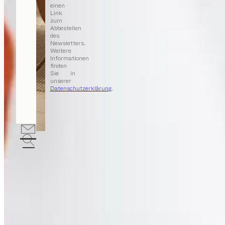
einen
Link
zum
Abbestellen
des
Newsletters.
Weitere
Informationen
finden
Sie in
unserer
Datenschutzerklärung
.