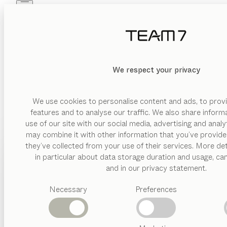
Skip to main content
Skip to page footer
PRODUKTE
INSPIRATION
ÜBER UNS
HÄNDLER
We respect your privacy
We use cookies to personalise content and ads, to provi
features and to analyse our traffic. We also share inform
use of our site with our social media, advertising and anal
may combine it with other information that you’ve provide
PRODUKTE
they’ve collected from your use of their services. More det
in particular about data storage duration and usage, ca
INSPIRATION
Vorgeschlagene
and in our privacy statement.
Kategorien
ÜBER UNS
Necessary
Preferences
Esstische
Küchen
HÄNDLER
Regale
Betten
Abverkauf