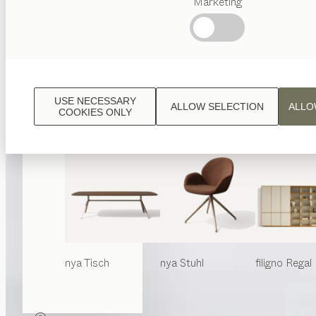
Marketing
Beliebte
Begriffe
Österreichisches
Handwerk
Interior
Design
USE NECESSARY
ALLOW SELECTION
ALLO
TEAM
COOKIES ONLY
7 Welt
nya
Tisch
nya
Stuhl
filigno
Regal