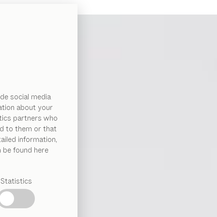
de social media
ation about your
ytics partners who
d to them or that
ailed information,
n be found here
Statistics