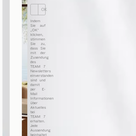
OK
Indem
Sie auf
„OK“
klicken,
stimmen
Sie zu,
dass Sie
mit der
Zusendung
des
TEAM 7
Newsletters
einverstanden
sind und
damit
per E-
Mail
Informationen
über
Aktuelles
bei
TEAM 7
erhalten.
Jede
Aussendung
beinhaltet