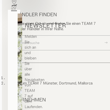
HÄNDLER FINDEN
Geben Sie einen Ort ein und finden Sie einen TEAM 7
NEWSLETTER
Store oder Händler in Ihrer Nähe.
Melden
Sie
Zur Händlersuche
sich an
und
bleiben
Sie
über
alle
TEAM 7
Neuigkeiten
Impressum TEAM 7 Münster, Dortmund, Mallorca
von
TEAM
7 auf
UNTERNEHMEN
dem
Laufenden.
Kontakt