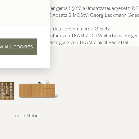
er-Identifikationsnummer gemäß § 27 a Umsatzsteuergesetz: D
rantwortlicher gemäß § 55 Absatz 2 MDStV: Georg Lackmann (Ansch
Information laut E-Commerce-Gesetz
 gezeigt werden, sind Eigentum von TEAM 7. Die Weiterbenutzung v
ausdrückliche Genehmigung von TEAM 7 nicht gestattet
W ALL COOKIES
core
Möbel