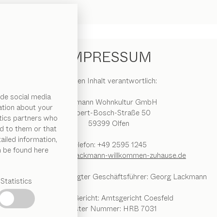
IMPRESSUM
Für den Inhalt verantwortlich:
de social media
Lackmann Wohnkultur GmbH
ation about your
Robert-Bosch-Straße 50
ytics partners who
59399 Olfen
d to them or that
ailed information,
Telefon: +49 2595 1245
n be found here
E-Mail:
info@lackmann-willkommen-zuhause.de
Vertretungsberechtigter Geschäftsführer: Georg Lackmann
Statistics
Register Gericht: Amtsgericht Coesfeld
Register Nummer: HRB 7031