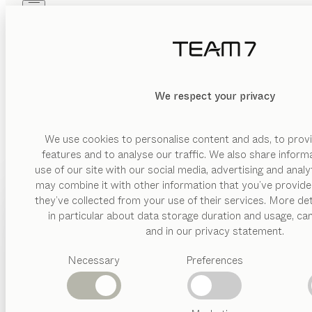
Skip to main content
Skip to page footer
PRODUKTE
INSPIRATION
ÜBER UNS
HÄNDLER
We respect your privacy
We use cookies to personalise content and ads, to provi
features and to analyse our traffic. We also share inform
use of our site with our social media, advertising and anal
may combine it with other information that you’ve provide
PRODUKTE
they’ve collected from your use of their services. More det
in particular about data storage duration and usage, ca
INSPIRATION
Vorgeschlagene
and in our privacy statement.
Kategorien
ÜBER UNS
Necessary
Preferences
Esstische
Küchen
HÄNDLER
Regale
Betten
Abverkauf