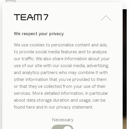
Skip to main content
Skip to page footer
PRODUKTE
INSPIRATION
ÜBER UNS
We respect your privacy
HÄNDLER
We use cookies to personalise content and ads,
to provide social media features and to analyse
our traffic. We also share information about your
use of our site with our social media, advertising
and analytics partners who may combine it with
other information that you’ve provided to them
PRODUKTE
or that they’ve collected from your use of their
services. More detailed information, in particular
INSPIRATION
Vorgeschlagene
about data storage duration and usage, can be
Kategorien
ÜBER UNS
found here and in our privacy statement.
Esstische
HÄNDLER
Küchen
Necessary
Regale
Betten