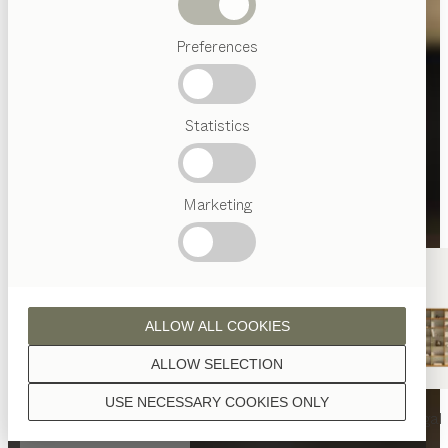
Abverkauf
Preferences
Beliebte
Begriffe
Österreichisches
Statistics
Handwerk
Interior
Design
TEAM
7
Marketing
Welt
ALLOW ALL COOKIES
ALLOW SELECTION
USE NECESSARY COOKIES ONLY
nya
Tisch
nya
Stuhl
filigno
Regal