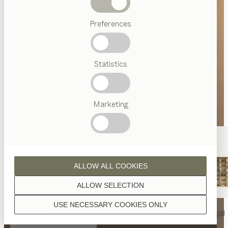
Abverkauf
Preferences
Beliebte
Begriffe
Österreichisches
Statistics
Handwerk
Interior
Design
TEAM
7
Marketing
Welt
ALLOW ALL COOKIES
ALLOW SELECTION
USE NECESSARY COOKIES ONLY
nya
Tisch
nya
Stuhl
filigno
Regal