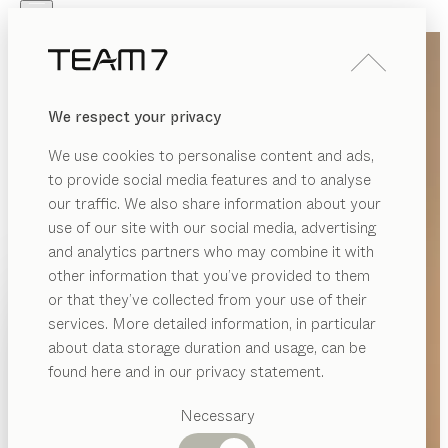
Skip to main content
Skip to page footer
PRODUKTE
INSPIRATION
ÜBER UNS
We respect your privacy
HÄNDLER
We use cookies to personalise content and ads,
to provide social media features and to analyse
our traffic. We also share information about your
use of our site with our social media, advertising
and analytics partners who may combine it with
other information that you’ve provided to them
PRODUKTE
or that they’ve collected from your use of their
services. More detailed information, in particular
INSPIRATION
Vorgeschlagene
about data storage duration and usage, can be
Kategorien
ÜBER UNS
found here and in our privacy statement.
Esstische
HÄNDLER
Küchen
Necessary
Regale
Betten