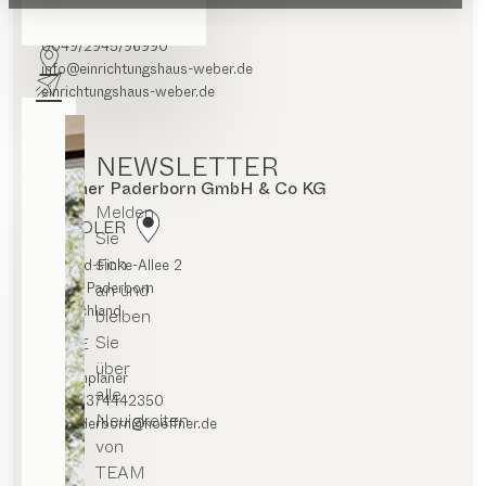
Routenplaner
0049/2945/96990
info@einrichtungshaus-weber.de
einrichtungshaus-weber.de
NEWSLETTER
Höffner Paderborn GmbH & Co KG
Melden
HÄNDLER
Sie
sich
Wilfried-Finke-Allee 2
an und
33104 Paderborn
Deutschland
bleiben
Sie
KÜCHE
über
Routenplaner
alle
+4930374442350
Neuigkeiten
ab-paderborn@hoeffner.de
von
TEAM