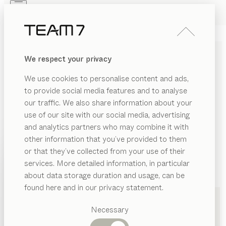
Skip to main content
Skip to page footer
PRODUKTE
INSPIRATION
ÜBER UNS
We respect your privacy
HÄNDLER
We use cookies to personalise content and ads,
KÜCHEN IN PADERBORN
to provide social media features and to analyse
our traffic. We also share information about your
VON TEAM 7
use of our site with our social media, advertising
and analytics partners who may combine it with
LISTE
other information that you’ve provided to them
PRODUKTE
or that they’ve collected from your use of their
KARTE
services. More detailed information, in particular
INSPIRATION
Vorgeschlagene
about data storage duration and usage, can be
Kategorien
ÜBER UNS
found here and in our privacy statement.
Esstische
HÄNDLER
Küchen
Kirwald Massivholzmöbel Gbr
Necessary
Regale
Betten