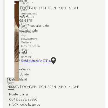
Deutschland
TEAM 7
erhalten.
ESSEN | WOHNEN | SCHLAFEN | KIND | KÜCHE
Jede
Aussendung
Routenplaner
beinhaltet
+49 2933 6979
einen
Link
office@team7-sauerland.de
zum
team7-sauerland.de
Abbestellen
des
Newsletters.
Weitere
Informationen
finden
Lange KG
Sie in
unserer
PREMIUM-HÄNDLER
Datenschutzerklärung
.
Eschstraße 22
32257 Bünde
Deutschland
ESSEN | WOHNEN | SCHLAFEN | KIND | KÜCHE
Routenplaner
0049/5223/92550
info@moebellange.de