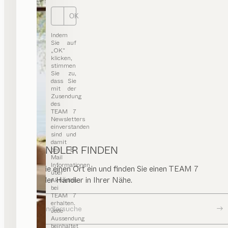
Routenplaner
OK
0049/6441/42071
info@schmidt-wetzlar.de
Indem
schmidt-wetzlar.de
Sie auf
„OK“
klicken,
stimmen
Sie zu,
dass Sie
Möbel Bernd GmbH
mit der
Zusendung
PREMIUM-HÄNDLER
des
TEAM 7
Newsletters
Ernst-Abbe-Straße 9
einverstanden
56070 Koblenz
sind und
Deutschland
damit
HÄNDLER FINDEN
per E-
ESSEN | WOHNEN | SCHLAFEN | KIND | KÜCHE
Mail
Informationen
Geben Sie einen Ort ein und finden Sie einen TEAM 7
über
Routenplaner
Store oder Händler in Ihrer Nähe.
Aktuelles
info@moebel-bernd.de
bei
moebel-bernd.de
TEAM 7
erhalten.
Zur Händlersuche
Jede
Aussendung
beinhaltet