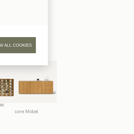
as
W ALL COOKIES
as
core
Möbel