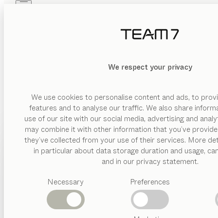
Skip to main content
Skip to page footer
PRODUKTE
INSPIRATION
ÜBER UNS
HÄNDLER
We respect your privacy
We use cookies to personalise content and ads, to provi
Bensberg Wohnen E.K.
features and to analyse our traffic. We also share inform
Ergonomie, die Aufteilung und die richtigen Abstände der e
PREMIUM-HÄNDLER
use of our site with our social media, advertising and anal
sind, steht einem uneingeschränkten Kochvergnügen nic
may combine it with other information that you’ve provide
Hauptstraße 73
PRODUKTE
they’ve collected from your use of their services. More det
57271 Hilchenbach- Müsen
in particular about data storage duration and usage, ca
Deutschland
INSPIRATION
Vorgeschlagene
Wie beim Kochen ist auch bei der Planung und Gestaltung Ihre
and in our privacy statement.
ESSEN | WOHNEN | SCHLAFEN | KIND | KÜCHE
Kategorien
und hat spezielle Stauraumbedürfnisse. Daher sollte die Küc
ÜBER UNS
Necessary
Preferences
Fragestellungen, über die Sie sich schon vor dem Beratu
Routenplaner
Esstische
Küchen
HÄNDLER
0049/2733/69310
Regale
info@bensbergwohnen.de
Betten
nya
Küche
Eiche geräuchert, MDi umbra marrón
bensbergwohnen.de
Abverkauf