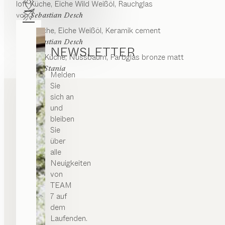
loft
Küche
Eiche Wild Weißöl, Rauchglas
von
Mescheder Straße 24
Sebastian Desch
59846 Sundern
linee
Küche
Eiche Weißöl, Keramik cement
Deutschland
von
Sebastian Desch
NEWSLETTER
ESSEN | WOHNEN | SCHLAFEN | KIND | KÜCHE
k7, linee
Küche
Nussbaum, Farbglas bronze matt
Routenplaner
von
Kai Stania
Melden
+49 2933 6979
Sie
office@team7-sauerland.de
sich an
team7-sauerland.de
und
bleiben
Sie
über
Schmidt Möbel
alle
PREMIUM-HÄNDLER
Neuigkeiten
von
Hintergasse 13
TEAM
35576 Wetzlar
7 auf
Deutschland
dem
ESSEN | WOHNEN | SCHLAFEN | KIND | KÜCHE
Laufenden.