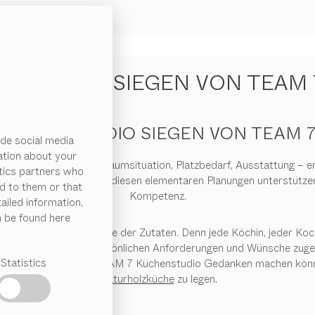
KÜCHEN IN SIEGEN VON TEAM 
KÜCHENSTUDIO SIEGEN VON TEAM 
de social media
ation about your
inzelnen Kochbereiche, Raumsituation, Platzbedarf, Ausstattung –
ytics partners who
hts mehr im Wege. Bei diesen elementaren Planungen unterstützen 
d to them or that
Kompetenz.
ailed information,
n be found here
r Küche alles eine Frage der Zutaten. Denn jede Köchin, jeder Koch 
he perfekt auf Ihre persönlichen Anforderungen und Wünsche zuges
Statistics
ngsgespräch in einem TEAM 7 Küchenstudio Gedanken machen können
Naturholzküche
zu legen.