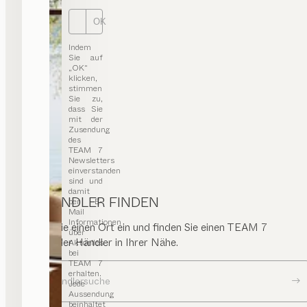
Routenplaner
OK
0049/6172/1898100
info@moebelbraum.de
Indem
moebelbraum.de
Sie auf
„OK“
klicken,
stimmen
Sie zu,
dass Sie
Mann Mobilia GmbH
mit der
Zusendung
HÄNDLER
des
TEAM 7
Newsletters
Äppelallee 69
einverstanden
65203 Wiesbaden
sind und
Deutschland
damit
HÄNDLER FINDEN
per E-
ESSEN | WOHNEN | SCHLAFEN | KIND | KÜCHE
Mail
Informationen
Geben Sie einen Ort ein und finden Sie einen TEAM 7
über
Routenplaner
Store oder Händler in Ihrer Nähe.
Aktuelles
0049 611 / 2690
bei
mann-mobilia-wiesbaden@mann-mobilia.de
TEAM 7
erhalten.
Zur Händlersuche
Jede
Aussendung
beinhaltet