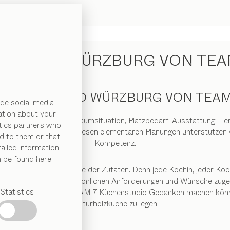
CHEN IN WÜRZBURG VON TEA
ÜCHENSTUDIO WÜRZBURG VON TEAM
de social media
ation about your
inzelnen Kochbereiche, Raumsituation, Platzbedarf, Ausstattung –
ytics partners who
ts mehr im Wege. Bei diesen elementaren Planungen unterstützen w
d to them or that
Kompetenz.
ailed information,
n be found here
r Küche alles eine Frage der Zutaten. Denn jede Köchin, jeder Koch 
he perfekt auf Ihre persönlichen Anforderungen und Wünsche zuges
Statistics
ngsgespräch in einem TEAM 7 Küchenstudio Gedanken machen können
Naturholzküche
zu legen.