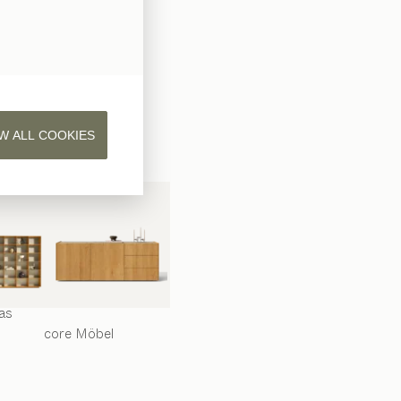
as
W ALL COOKIES
as
core
Möbel