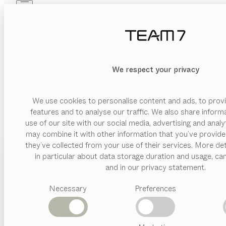
Skip to main content
Skip to page footer
PRODUKTE
INSPIRATION
ÜBER UNS
KÜ
HÄNDLER
We respect your privacy
K
We use cookies to personalise content and ads, to provi
TEAM 7 Frankfurt
features and to analyse our traffic. We also share inform
Ergonomie, die Aufteilung und die richtigen Abstände der e
FLAGSHIPSTORE
use of our site with our social media, advertising and anal
sind, steht einem uneingeschränkten Kochvergnügen nich
may combine it with other information that you’ve provide
Hanauer Landstraße 150
PRODUKTE
they’ve collected from your use of their services. More det
60314 Frankfurt am Main
in particular about data storage duration and usage, ca
Deutschland
INSPIRATION
Vorgeschlagene
Wie beim Kochen ist auch bei der Planung und Gestaltung Ihre
and in our privacy statement.
ESSEN | WOHNEN | SCHLAFEN | KIND | KÜCHE
Kategorien
und hat spezielle Stauraumbedürfnisse. Daher sollte die Küc
ÜBER UNS
Necessary
Preferences
Fragestellungen, über die Sie sich schon vor dem Beratu
Routenplaner
Esstische
Küchen
HÄNDLER
+49 69 4800450
Regale
office@team7-frankfurt.de
Betten
nya
Küche
Eiche geräuchert, MDi umbra marrón
team7-frankfurt.de
Abverkauf