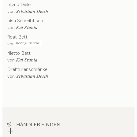
filigno
Diele
von
Sebastian Desch
pisa
Schreibtisch
von
Kai Stania
float
Bett
Konfigurierbar
von
Kai Stania
riletto
Bett
von
Kai Stania
Drehtürenschränke
von
Sebastian Desch
HÄNDLER FINDEN