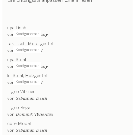
Einrichtungsstil anpassen.
...mehr lesen
nya
Tisch
Konfigurierbar
von
Stephanie Jasny
tak
Tisch
Metallgestell
Konfigurierbar
von
Jacob Strobel
nya
Stuhl
Konfigurierbar
von
Stephanie Jasny
lui
Stuhl
Holzgestell
Konfigurierbar
von
Jacob Strobel
filigno
Vitrinen
von
Sebastian Desch
filigno
Regal
von
Dominik Tesseraux
core
Möbel
von
Sebastian Desch