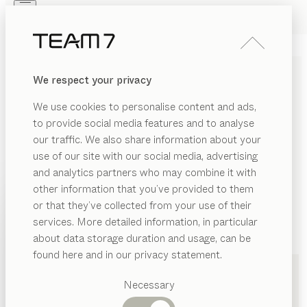
Skip to main content
Skip to page footer
PRODUKTE
INSPIRATION
ÜBER UNS
We respect your privacy
HÄNDLER
We use cookies to personalise content and ads,
MASSIVHOLZMÖBEL IN
to provide social media features and to analyse
our traffic. We also share information about your
KREFELD VON TEAM 7
use of our site with our social media, advertising
and analytics partners who may combine it with
LISTE
other information that you’ve provided to them
PRODUKTE
or that they’ve collected from your use of their
KARTE
services. More detailed information, in particular
INSPIRATION
Vorgeschlagene
about data storage duration and usage, can be
Kategorien
ÜBER UNS
found here and in our privacy statement.
Esstische
HÄNDLER
Küchen
TEAM 7 Düsseldorf
Necessary
Regale
Betten