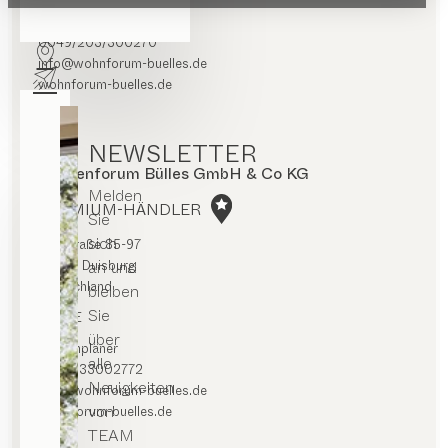
Routenplaner
0049/203/300270
info@wohnforum-buelles.de
wohnforum-buelles.de
NEWSLETTER
Küchenforum Bülles GmbH & Co KG
Melden
PREMIUM-HÄNDLER
Sie
sich
Falkstraße 85-97
an und
47058 Duisburg
Deutschland
bleiben
Sie
KÜCHE
über
Routenplaner
alle
+492033002772
Neuigkeiten
info@wohnforum-buelles.de
von
wohnforum-buelles.de
TEAM