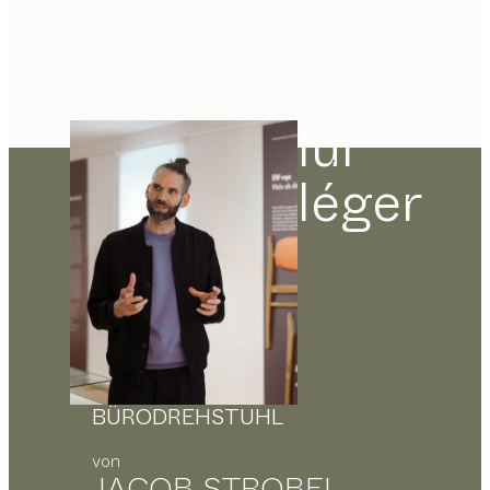
lui
léger
BÜRODREHSTUHL
von
JACOB STROBEL