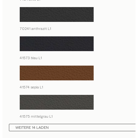
70241 anthrazit L1
41573 blau L1
41574 sepia L1
41575 mittelgrau L1
WEITERE 14 LADEN