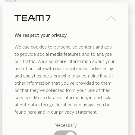
Skip to main content
Skip to page footer
PRODUKTE
INSPIRATION
ÜBER UNS
We respect your privacy
HÄNDLER
lui léger
BÜRODREHSTUHL
We use cookies to personalise content and ads,
von
to provide social media features and to analyse
Jacob Strobel
our traffic. We also share information about your
use of our site with our social media, advertising
Als Bürodrehstuhl transferiert lui léger das smarte
and analytics partners who may combine it with
Design der lui Stuhlfamilie in Ihr Homeoffice und
other information that you’ve provided to them
verbindet Wohnbereiche. Komfortable Armlehnen
PRODUKTE
or that they’ve collected from your use of their
unterstützen entspanntes Sitzen und passen bequem
services. More detailed information, in particular
INSPIRATION
unter den Tisch.
Vorgeschlagene
about data storage duration and usage, can be
KONFIGURIEREN
Kategorien
ÜBER UNS
found here and in our privacy statement.
Esstische
METALLFARBEN
HÄNDLER
Küchen
Necessary
Regale
Betten