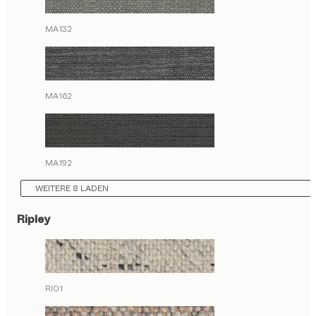
MA132
MA162
MA192
WEITERE 8 LADEN
Ripley
RI01