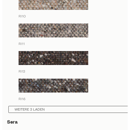
RI10
RI11
RI13
RI16
WEITERE 3 LADEN
Sera