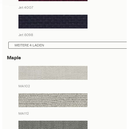
Jet 4007
Jet 6098
WEITERE 4 LADEN
Maple
MA102
MA112