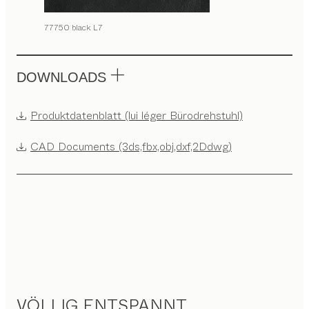
77750 black L7
DOWNLOADS
Produktdatenblatt (lui léger Bürodrehstuhl)
CAD Documents (3ds,fbx,obj,dxf,2Ddwg)
VÖLLIG ENTSPANNT