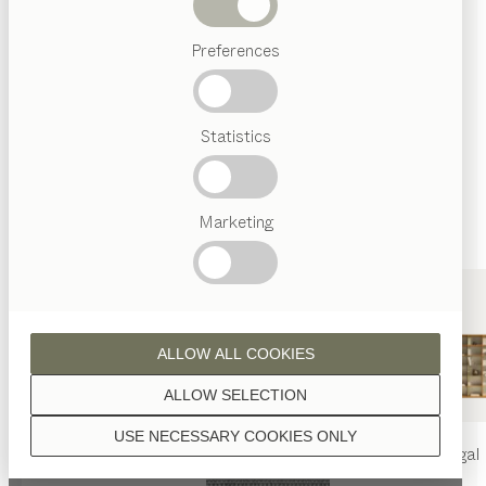
Unterschiedliche Metallfarben erweitern Ihre
Abverkauf
individuellen Gestaltungsmöglichkeiten.
Preferences
Beliebte
Begriffe
Österreichisches
Statistics
schwarz matt
Handwerk
Interior
Design
TEAM
STOFFE
7
Marketing
Welt
Die Auswahl unserer Stoffe erfolgt nach strengen
Kriterien hinsichtlich Ästhetik, Qualität und Ökologie.
Canvas
ALLOW ALL COOKIES
ALLOW SELECTION
USE NECESSARY COOKIES ONLY
nya
Tisch
nya
Stuhl
filigno
Regal
CA114