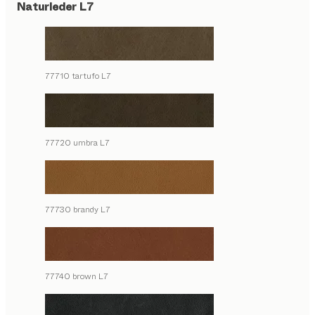
Naturleder L7
77710 tartufo L7
77720 umbra L7
77730 brandy L7
77740 brown L7