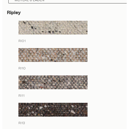
WEITERE 8 LADEN
Ripley
RI01
RI10
RI11
RI13