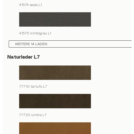
41574 sepia L1
41575 mittelgrau L1
WEITERE 14 LADEN
Naturleder L7
77710 tartufo L7
77720 umbra L7