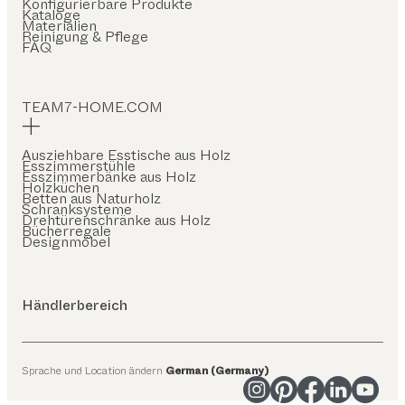
Konfigurierbare Produkte
Kataloge
Materialien
Reinigung & Pflege
FAQ
TEAM7-HOME.COM
Ausziehbare Esstische aus Holz
Esszimmerstühle
Esszimmerbänke aus Holz
Holzküchen
Betten aus Naturholz
Schranksysteme
Drehtürenschränke aus Holz
Bücherregale
Designmöbel
Händlerbereich
Sprache und Location ändern
German (Germany)