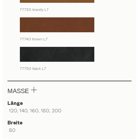
77730 brandy L7
77740 brown L7
77750 black L7
MASSE
Länge
120, 140, 160, 180, 200
Breite
80