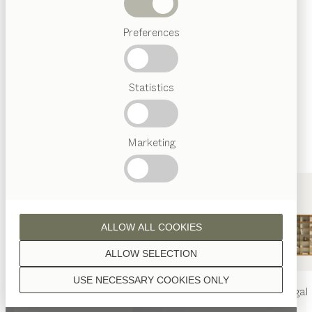
Wenn nicht anders angeführt, werden alle
Abverkauf
Holzoberflächen mit reinem Naturöl veredelt.
Preferences
Beliebte
Begriffe
Österreichisches
Statistics
Handwerk
Interior
Design
Nussbaum
TEAM
7
Marketing
Welt
Nussbaum Wild
ALLOW ALL COOKIES
ALLOW SELECTION
USE NECESSARY COOKIES ONLY
nya
Tisch
nya
Stuhl
filigno
Regal
Eiche