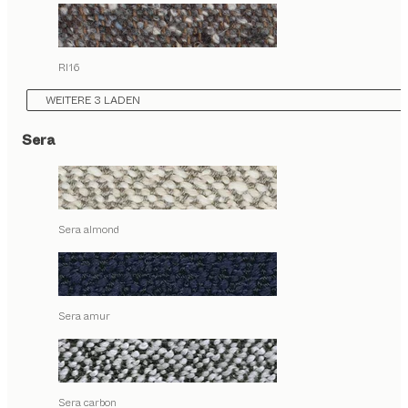
RI16
WEITERE 3 LADEN
Sera
Sera almond
Sera amur
Sera carbon