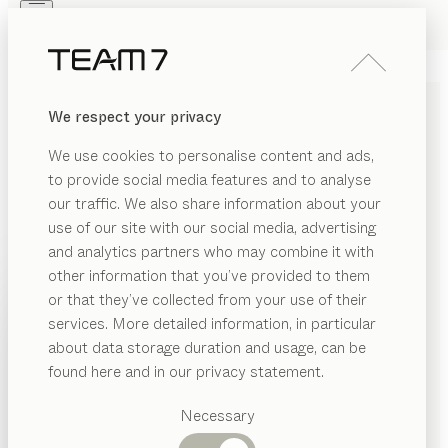
Skip to main content
Skip to page footer
PRODUKTE
INSPIRATION
ÜBER UNS
We respect your privacy
HÄNDLER
pisa
SCHREIBTISCH
We use cookies to personalise content and ads,
von
to provide social media features and to analyse
Kai Stania
our traffic. We also share information about your
use of our site with our social media, advertising
Klare Ästhetik, professionelle Funktionen und reines
and analytics partners who may combine it with
Naturholz. Der höhenverstellbare pisa Schreibtisch
other information that you’ve provided to them
vereint das moderne Homeoffice mit natürlichem
PRODUKTE
or that they’ve collected from your use of their
Wohngefühl in dem Zuhause und Arbeit harmonisch
services. More detailed information, in particular
INSPIRATION
verschmelzen.
Vorgeschlagene
about data storage duration and usage, can be
HÄNDLER FINDEN
Kategorien
ÜBER UNS
found here and in our privacy statement.
Esstische
HOLZARTEN
HÄNDLER
Küchen
Necessary
Regale
Betten