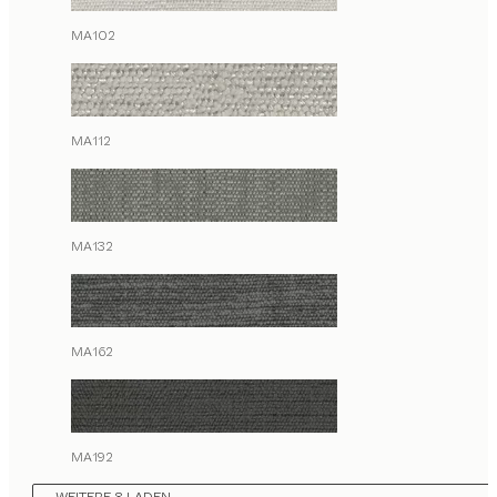
MA102
MA112
MA132
MA162
MA192