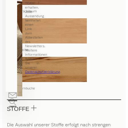
TEAM 7
erhalten.
Kirschbaum
Jede
Aussendung
beinhaltet
einen
Link
zum
Abbestellen
des
Newsletters.
Buche
Weitere
Informationen
finden
Sie in
unserer
Datenschutzerklärung
.
Kernbuche
STOFFE
Die Auswahl unserer Stoffe erfolgt nach strengen