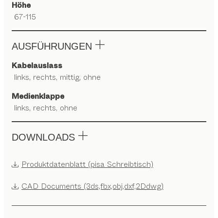
Höhe
67-115
AUSFÜHRUNGEN
Kabelauslass
links, rechts, mittig, ohne
Medienklappe
links, rechts, ohne
DOWNLOADS
Produktdatenblatt (pisa Schreibtisch)
CAD Documents (3ds,fbx,obj,dxf,2Ddwg)