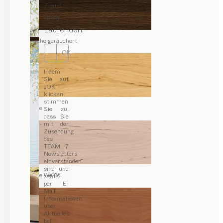
7 auf
dem
Laufenden.
Eiche geräuchert
OK
Indem
Sie auf
„OK“
klicken,
stimmen
Erle
Sie zu,
dass Sie
mit der
Zusendung
des
TEAM 7
Newsletters
einverstanden
sind und
Erle Weißöl
damit
per E-
Mail
Informationen
über
Aktuelles
bei