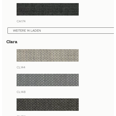
CA174
WEITERE 14 LADEN
Clara
CL144
CL148