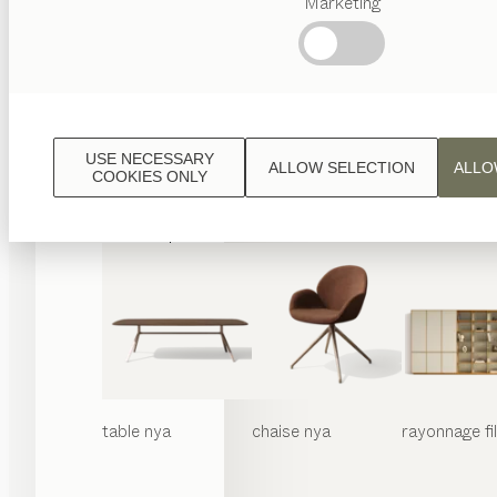
Marketing
Termes
favoris
Artisanat
Autrichien
Design
de
luxe
USE NECESSARY
ALLOW SELECTION
ALLO
TEAM
COOKIES ONLY
7
World
table
nya
chaise
nya
rayonnage
f