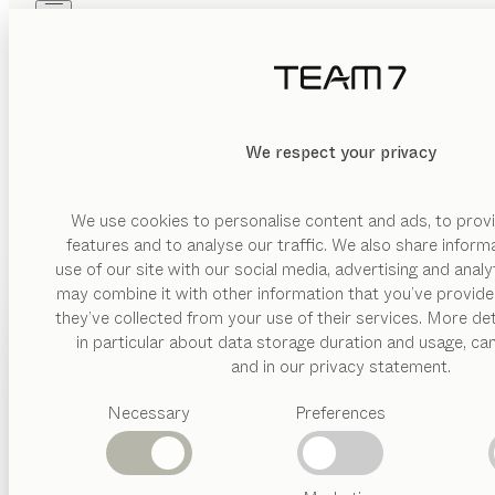
Skip to main content
Skip to page footer
PRODUITS
INSPIRATION
QUI SOMMES-NOUS
REVENDEUR
We respect your privacy
We use cookies to personalise content and ads, to provi
features and to analyse our traffic. We also share inform
use of our site with our social media, advertising and anal
may combine it with other information that you’ve provide
PRODUITS
they’ve collected from your use of their services. More det
in particular about data storage duration and usage, ca
INSPIRATION
Catégories
and in our privacy statement.
suggérées
QUI SOMMES-NOUS
Necessary
Preferences
Tables
Cuisines
REVENDEUR
Rayonnages
Lits