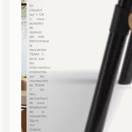
En
cliquant
sur « OK
», vous
acceptez
de
recevoir
par voie
électronique
la
newsletter
TEAM 7,
ainsi que
les
informations
inhérentes
sur les
nouveautés
de TEAM
7. Un
lien,
permettant
de vous
désabonner
de la
newsletter,
figure
sur
chaque