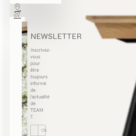
NEWSLETTER
Inscrivez-
vous
pour
être
toujours
informé
de
l’actualité
de
TEAM
7.
OK