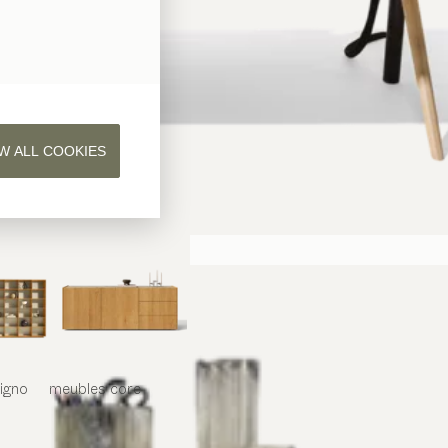
W ALL COOKIES
iligno
meubles
core