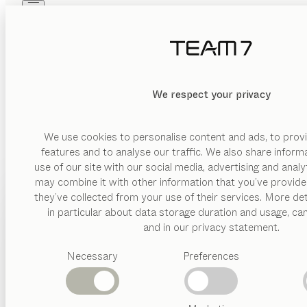
Skip to main content
Skip to page footer
PRODUKTE
INSPIRATION
ÜBER UNS
HÄNDLER
We respect your privacy
The Art of Living with Wood. Die Welt von TEAM 7 ist g
We use cookies to personalise content and ads, to provi
features and to analyse our traffic. We also share inform
use of our site with our social media, advertising and anal
may combine it with other information that you’ve provide
PRODUKTE
they’ve collected from your use of their services. More det
in particular about data storage duration and usage, ca
INSPIRATION
Vorgeschlagene
and in our privacy statement.
Kategorien
ÜBER UNS
Necessary
Preferences
Esstische
Küchen
HÄNDLER
Regale
Betten
Abverkauf