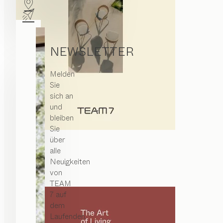
NEWSLETTER
Melden
Sie
sich an
und
bleiben
Sie
über
alle
Neuigkeiten
von
TEAM
7 auf
dem
Laufenden.