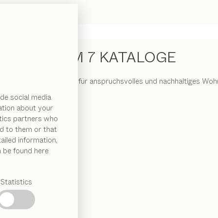
TEAM 7 KATALOGE
eprägt von der Hingabe für anspruchsvolles und nachhaltiges Wohn
de social media
ation about your
ytics partners who
d to them or that
ailed information,
n be found here
Statistics