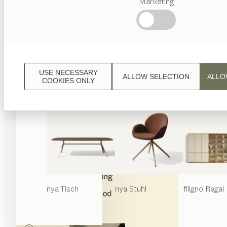
Marketing
Beliebte
Begriffe
Österreichisches
Handwerk
Interior
Design
USE NECESSARY
ALLOW SELECTION
ALLO
TEAM
COOKIES ONLY
7 Welt
nya
Tisch
nya
Stuhl
filigno
Regal