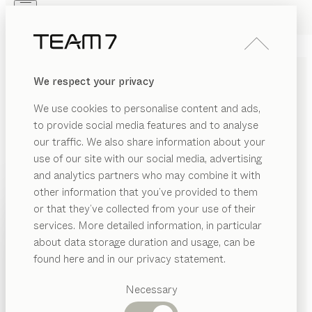
Skip to main content
Skip to page footer
PRODUKTE
INSPIRATION
ÜBER UNS
We respect your privacy
HÄNDLER
sesam
KOMMODE
We use cookies to personalise content and ads,
von
to provide social media features and to analyse
Karl Auer
our traffic. We also share information about your
use of our site with our social media, advertising
Design und Material ergeben bei unserer sesam
and analytics partners who may combine it with
Kommode eine ruhige Ästhetik, die von
other information that you’ve provided to them
Handwerklichkeit und der warmen, entspannenden
PRODUKTE
or that they’ve collected from your use of their
Anmutung von Holz geprägt ist. Ein stiller Begleiter im
services. More detailed information, in particular
INSPIRATION
Ensemble aus sesam Bett und Nachttisch.
Vorgeschlagene
about data storage duration and usage, can be
HÄNDLER FINDEN
Kategorien
ÜBER UNS
found here and in our privacy statement.
Esstische
HOLZARTEN
HÄNDLER
Küchen
Necessary
Regale
Betten