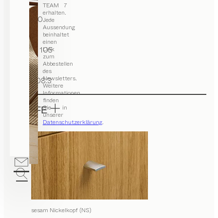
TEAM 7
Tiefe
erhalten.
43.6, 50
Jede
Aussendung
beinhaltet
Breite
einen
55, 85, 105
Link
zum
Abbestellen
Höhe
des
Newsletters.
76.3, 108.3
Weitere
Informationen
finden
Sie in
GRIFFE
unserer
Datenschutzerklärung
.
sesam Nickelkopf (NS)