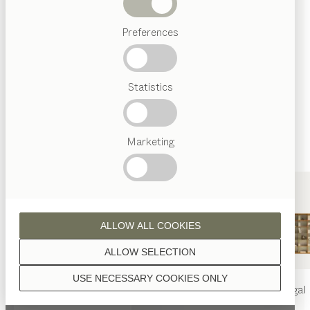
Wenn nicht anders angeführt, werden alle
Abverkauf
Holzoberflächen mit reinem Naturöl veredelt.
Preferences
Beliebte
Begriffe
Österreichisches
Statistics
Handwerk
Interior
Design
Nussbaum
TEAM
7
Marketing
Welt
Eiche
ALLOW ALL COOKIES
ALLOW SELECTION
USE NECESSARY COOKIES ONLY
nya
Tisch
nya
Stuhl
filigno
Regal
Eiche Weißöl