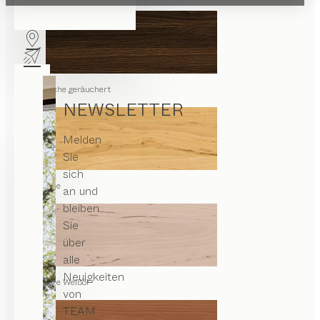
Eiche geräuchert
NEWSLETTER
Melden
Sie
sich
Erle
an und
bleiben
Sie
über
alle
Neuigkeiten
Erle Weißöl
von
TEAM