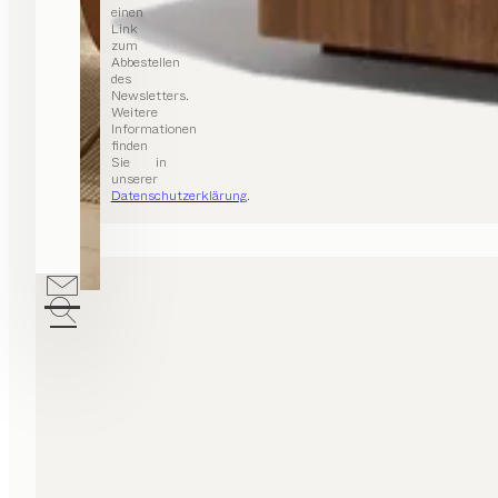
einen
Link
zum
Abbestellen
des
Newsletters.
Weitere
Informationen
finden
Sie in
unserer
Datenschutzerklärung
.