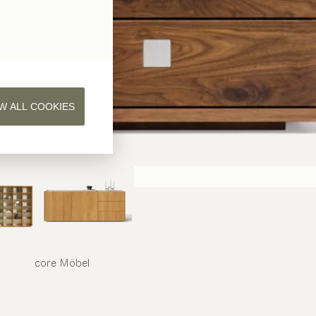
W ALL COOKIES
core
Möbel