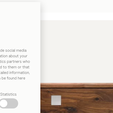
de social media
ation about your
ytics partners who
d to them or that
ailed information,
n be found here
Statistics