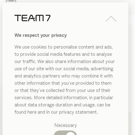
Skip to main content
Skip to page footer
PRODUKTE
INSPIRATION
ÜBER UNS
We respect your privacy
HÄNDLER
We use cookies to personalise content and ads,
KÜCHEN IN FÜRTH VON
to provide social media features and to analyse
our traffic. We also share information about your
TEAM 7
use of our site with our social media, advertising
and analytics partners who may combine it with
LISTE
other information that you’ve provided to them
PRODUKTE
or that they’ve collected from your use of their
KARTE
services. More detailed information, in particular
INSPIRATION
Vorgeschlagene
about data storage duration and usage, can be
Kategorien
ÜBER UNS
found here and in our privacy statement.
Esstische
HÄNDLER
Küchen
Hartmann Einrichtungen GmbH
Necessary
Regale
Betten