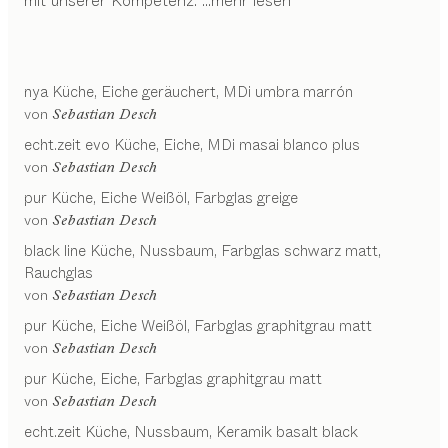
mit unserer Kompetenz.
...mehr lesen
nya
Küche
Eiche geräuchert, MDi umbra marrón
von
Sebastian Desch
echt.zeit evo
Küche
Eiche, MDi masai blanco plus
von
Sebastian Desch
pur
Küche
Eiche Weißöl, Farbglas greige
von
Sebastian Desch
black line
Küche
Nussbaum, Farbglas schwarz matt,
Rauchglas
von
Sebastian Desch
pur
Küche
Eiche Weißöl, Farbglas graphitgrau matt
von
Sebastian Desch
pur
Küche
Eiche, Farbglas graphitgrau matt
von
Sebastian Desch
echt.zeit
Küche
Nussbaum, Keramik basalt black