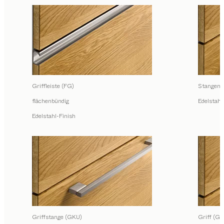
Griffleiste (FG)
Stangengr
flächenbündig
Edelstahl
Edelstahl-Finish
Griffstange (GKU)
Griff (GR