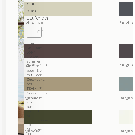
7 auf
dem
Laufenden.
Farbglas greige
Farbglas 
OK
Indem
Sie auf
„OK“
klicken,
stimmen
Farbglas dunkelbraun
Farbglas 
Sie zu,
dass Sie
mit der
Zusendung
des
TEAM 7
Newsletters
einverstanden
Farbglas kiesel
Farbglas 
sind und
damit
per E-
Mail
Informationen
über
Aktuelles
Farbglas olive
Farbglas 
bei