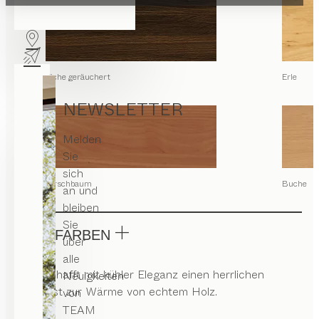
Eiche geräuchert
Erle
NEWSLETTER
Melden
Sie
sich
Kirschbaum
Buche
an und
bleiben
Sie
GLASFARBEN
über
alle
Glas schafft mit kühler Eleganz einen herrlichen
Neuigkeiten
Kontrast zur Wärme von echtem Holz.
von
TEAM