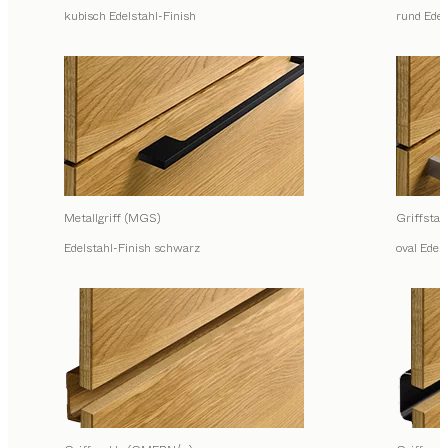
kubisch Edelstahl-Finish
rund Edel
Metallgriff (MGS)
Griffsta
Edelstahl-Finish schwarz
oval Edel