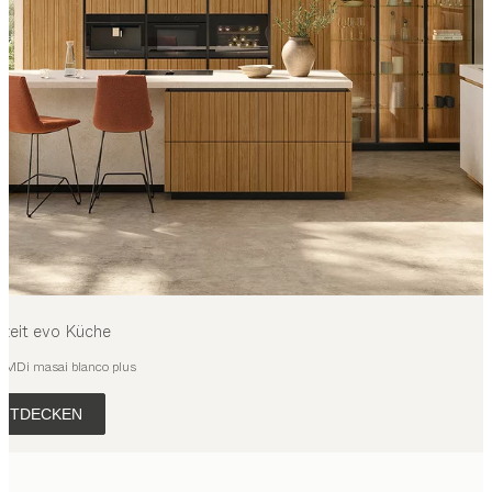
.zeit evo
Küche
, MDi masai blanco plus
NTDECKEN