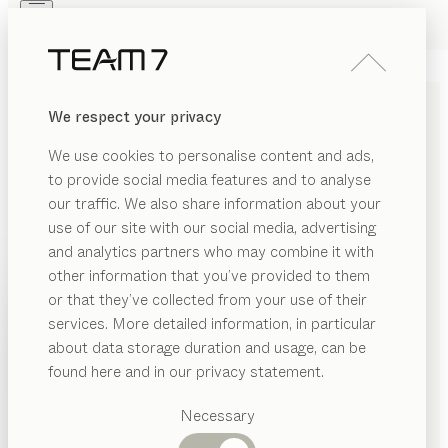
Skip to main content
Skip to page footer
PRODUKTE
INSPIRATION
ÜBER UNS
We respect your privacy
HÄNDLER
echt.zeit
KÜCHE
We use cookies to personalise content and ads,
Nussbaum, Keramik basalt black
to provide social media features and to analyse
von
our traffic. We also share information about your
Sebastian Desch
use of our site with our social media, advertising
and analytics partners who may combine it with
Die echt.zeit Küche schafft einen Ort des
other information that you’ve provided to them
gemeinsamen Erlebens und Genießens. Dabei geht es
PRODUKTE
or that they’ve collected from your use of their
um die Rückbesinnung auf echte Werte wie frische
services. More detailed information, in particular
INSPIRATION
Zutaten und traditionelles Handwerk, aber auch um
Vorgeschlagene
about data storage duration and usage, can be
eine neue Kochkultur und gelebte Wohnlichkeit.
Kategorien
ÜBER UNS
found here and in our privacy statement.
Hochwertige Keramik schenkt der Küche Eleganz,
Esstische
edles Laubholz verleiht ihr Wärme und Behaglichkeit.
HÄNDLER
Küchen
Necessary
HÄNDLER FINDEN
Regale
Betten