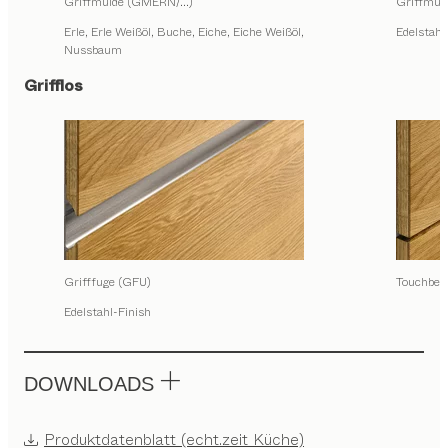
Griffmulde (GMERN/...)
Griffmu
Erle, Erle Weißöl, Buche, Eiche, Eiche Weißöl,
Edelstahl
Nussbaum
Grifflos
Grifffuge (GFU)
Touchbes
Edelstahl-Finish
DOWNLOADS
Produktdatenblatt (echt.zeit Küche)