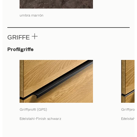
umbra marrón
GRIFFE
Profilgriffe
Griffprofil (GPS)
Griffprof
Edelstahl-Finish schwarz
Edelstahl