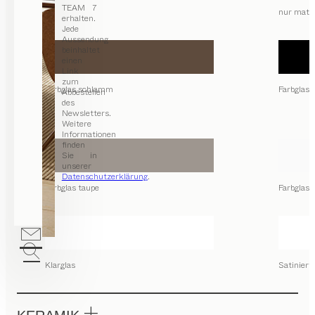
TEAM 7
nur matt
erhalten.
Jede
Aussendung
beinhaltet
einen
Link
zum
Farbglas schlamm
Farbglas
Abbestellen
des
Newsletters.
Weitere
Informationen
finden
Sie in
unserer
Datenschutzerklärung
.
Farbglas taupe
Farbglas 
Klarglas
Satiniert