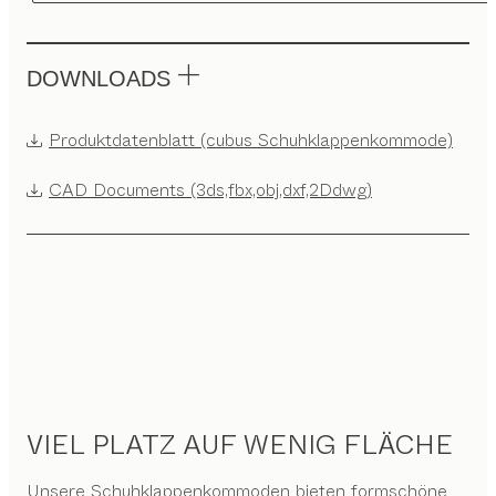
DOWNLOADS
Produktdatenblatt (cubus Schuhklappenkommode)
CAD Documents (3ds,fbx,obj,dxf,2Ddwg)
VIEL PLATZ AUF WENIG FLÄCHE
Unsere Schuhklappenkommoden bieten formschöne