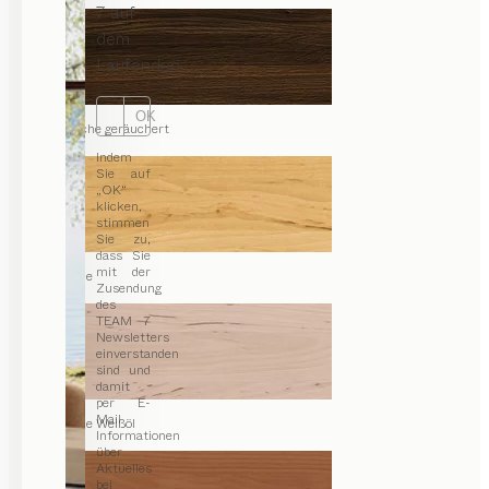
7 auf
dem
Laufenden.
OK
Eiche geräuchert
Indem
Sie auf
„OK“
klicken,
stimmen
Sie zu,
dass Sie
mit der
Erle
Zusendung
des
TEAM 7
Newsletters
einverstanden
sind und
damit
per E-
Mail
Erle Weißöl
Informationen
über
Aktuelles
bei