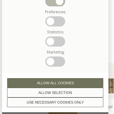
Abverkauf
Wenn nicht anders angeführt, werden alle
Preferences
Beliebte
Holzoberflächen mit reinem Naturöl veredelt.
Begriffe
Österreichisches
Statistics
Handwerk
Interior
Design
TEAM
7
Marketing
Nussbaum
Welt
ALLOW ALL COOKIES
Nussbaum Wild
ALLOW SELECTION
USE NECESSARY COOKIES ONLY
nya
Tisch
nya
Stuhl
filigno
Regal