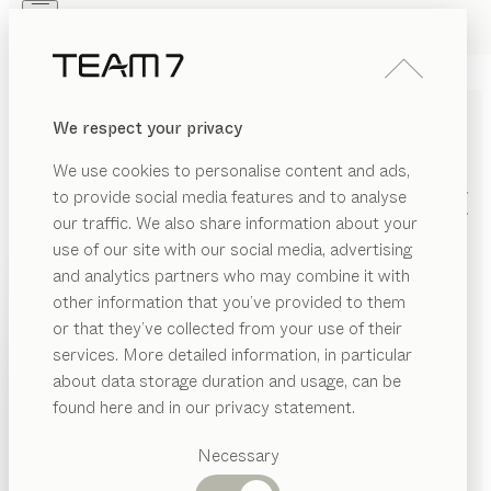
Skip to main content
Skip to page footer
PRODUKTE
INSPIRATION
ÜBER UNS
We respect your privacy
HÄNDLER
cubus
We use cookies to personalise content and ads,
SCHUHKLAPPENKOMMODE
to provide social media features and to analyse
our traffic. We also share information about your
von
Karl Auer
use of our site with our social media, advertising
and analytics partners who may combine it with
Unsere Schuhklappenkommoden unterstreichen die
other information that you’ve provided to them
PRODUKTE
außergewöhnliche Liebe zu handwerklichen Details
or that they’ve collected from your use of their
und den Fokus auf Funktionalität. Durchdacht
services. More detailed information, in particular
INSPIRATION
konzipiert bieten sie auch in schmalen Garderoben
Vorgeschlagene
about data storage duration and usage, can be
Kategorien
großzügigen Stauraum für Ihre Schuhe.
ÜBER UNS
found here and in our privacy statement.
HÄNDLER FINDEN
Esstische
HÄNDLER
Küchen
Necessary
Regale
HOLZARTEN
Betten