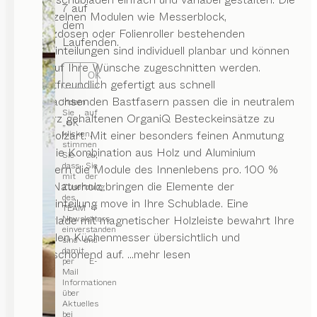
7 auf
aus einzelnen Modulen wie Messerblock,
dem
Gewürzdosen oder Folienroller bestehenden
Laufenden.
Ladeneinteilungen sind individuell planbar und können
exakt auf Ihre Wünsche zugeschnitten werden.
OK
Umweltfreundlich gefertigt aus schnell
nachwachsenden Bastfasern passen die in neutralem
Indem
Sie auf
Schwarz gehaltenen OrganiQ Besteckeinsätze zu
„OK“
jeder Holzart. Mit einer besonders feinen Anmutung
klicken,
stimmen
durch die Kombination aus Holz und Aluminium
Sie zu,
dass Sie
begeistern die Module des Innenlebens pro. 100 %
mit der
reines Naturholz bringen die Elemente der
Zusendung
des
Ladeneinteilung move in Ihre Schublade. Eine
TEAM 7
Messerlade mit magnetischer Holzleiste bewahrt Ihre
Newsletters
einverstanden
wertvollen Küchenmesser übersichtlich und
sind und
damit
klingenschonend auf.
...mehr lesen
per E-
Mail
Informationen
über
Aktuelles
bei