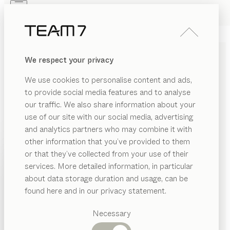
Skip to main content
Skip to page footer
PRODUKTE
INSPIRATION
ÜBER UNS
We respect your privacy
HÄNDLER
INNENLEBEN KÜCHE
We use cookies to personalise content and ads,
to provide social media features and to analyse
Die maßgeschneiderten Ausstattungen unserer
our traffic. We also share information about your
Küchen halten alles stets griffbereit. Auf Übersicht
use of our site with our social media, advertising
kommt es dabei genauso an wie auf Ergonomie. Die
and analytics partners who may combine it with
Elemente der Ladeneinteilung können flexibel
other information that you’ve provided to them
PRODUKTE
kombiniert und erweitert werden. Ihr ausgeklügeltes
or that they’ve collected from your use of their
Zubehör schafft Ordnung mit System. Modernste
services. More detailed information, in particular
INSPIRATION
Vorgeschlagene
Stauraumlösungen für Schränke verfeinern die
about data storage duration and usage, can be
Kategorien
ÜBER UNS
Küchenplanung.
found here and in our privacy statement.
HÄNDLER FINDEN
Esstische
HÄNDLER
Küchen
Necessary
Regale
HOLZARTEN
Betten