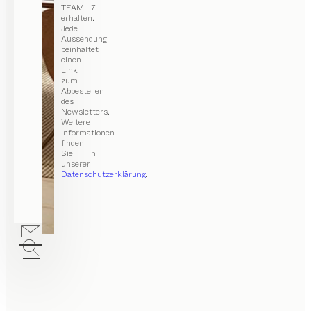
TEAM 7
erhalten.
Jede
Aussendung
beinhaltet
einen
Link
zum
Abbestellen
des
Newsletters.
Weitere
Informationen
finden
Sie in
unserer
Datenschutzerklärung
.