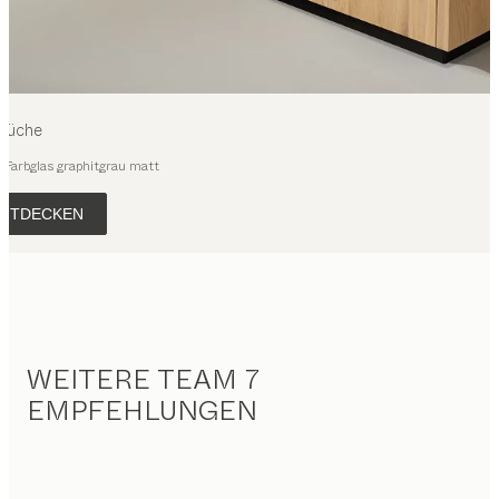
Küche
, Farbglas graphitgrau matt
NTDECKEN
WEITERE TEAM 7
EMPFEHLUNGEN