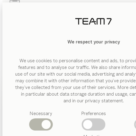
Skip to main content
Skip to page footer
PRODUKTE
INSPIRATION
ÜBER UNS
HÄNDLER
We respect your privacy
We use cookies to personalise content and ads, to provi
features and to analyse our traffic. We also share inform
use of our site with our social media, advertising and anal
may combine it with other information that you’ve provide
PRODUKTE
they’ve collected from your use of their services. More det
in particular about data storage duration and usage, ca
INSPIRATION
Vorgeschlagene
and in our privacy statement.
Kategorien
ÜBER UNS
Necessary
Preferences
Esstische
Küchen
HÄNDLER
Regale
Betten
Abverkauf