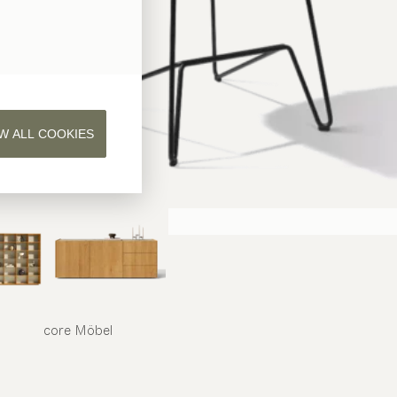
W ALL COOKIES
core
Möbel