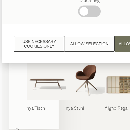
Marketing
Beliebte
Begriffe
Österreichisches
Handwerk
Interior
Design
USE NECESSARY
ALLOW SELECTION
ALLO
TEAM
COOKIES ONLY
7 Welt
nya
Tisch
nya
Stuhl
filigno
Regal