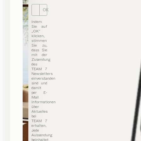
OK
Indem
Sie auf
„OK“
klicken,
stimmen
Sie zu,
dass Sie
mit der
Zusendung
des
TEAM 7
Newsletters
einverstanden
sind und
damit
per E-
Mail
Informationen
über
Aktuelles
bei
TEAM 7
erhalten.
Jede
Aussendung
beinhaltet