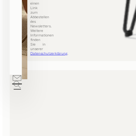
einen
Link
zum
Abbestellen
des
Newsletters.
Weitere
Informationen
finden
Sie in
unserer
Datenschutzerklärung
.