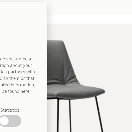
de social media
ation about your
ytics partners who
d to them or that
ailed information,
n be found here
Statistics