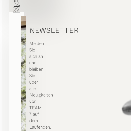
NEWSLETTER
Melden
Sie
sich an
und
bleiben
Sie
über
alle
Neuigkeiten
von
TEAM
7 auf
dem
Laufenden.