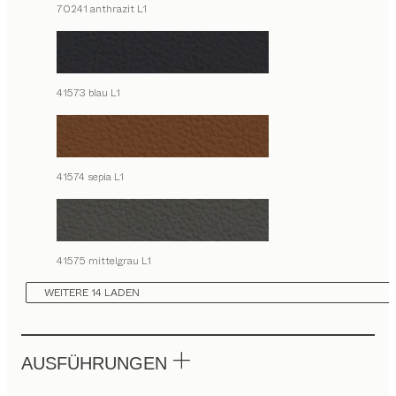
70241 anthrazit L1
41573 blau L1
41574 sepia L1
41575 mittelgrau L1
WEITERE 14 LADEN
AUSFÜHRUNGEN