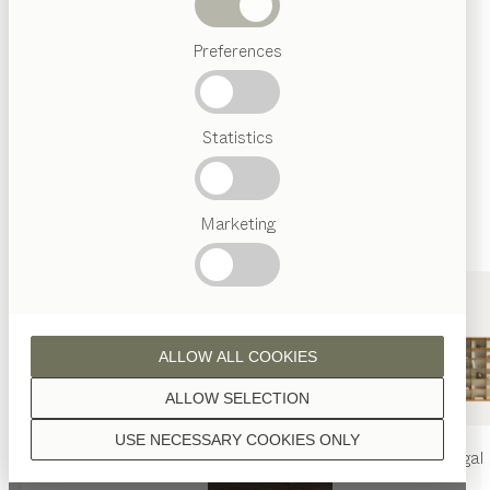
Holzoberflächen mit reinem Naturöl veredelt.
Abverkauf
Preferences
Beliebte
Begriffe
Österreichisches
Statistics
Handwerk
Nussbaum
Interior
Design
TEAM
7
Marketing
Welt
Eiche
ALLOW ALL COOKIES
ALLOW SELECTION
USE NECESSARY COOKIES ONLY
Eiche Weißöl
nya
Tisch
nya
Stuhl
filigno
Regal