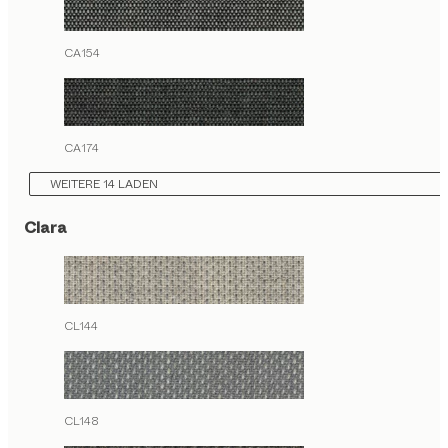
CA154
CA174
WEITERE 14 LADEN
Clara
CL144
CL148