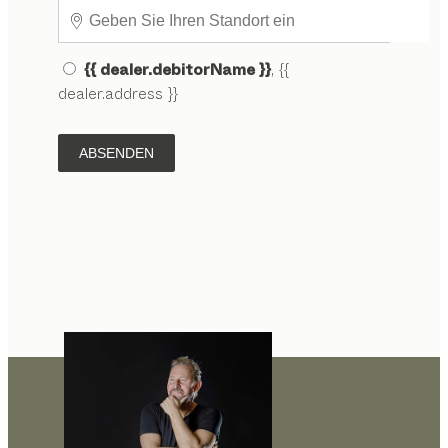
{{ dealer.debitorName }}
, {{
dealer.address }}
ABSENDEN