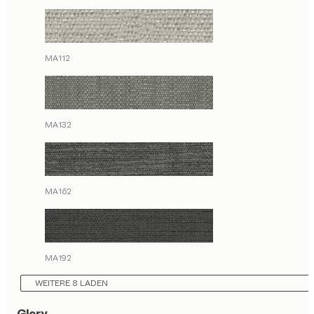
MA112
MA132
MA162
MA192
WEITERE 8 LADEN
Glory