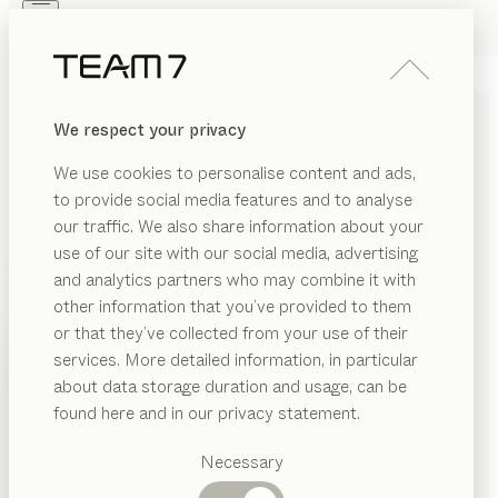
Skip to main content
Skip to page footer
PRODUKTE
INSPIRATION
ÜBER UNS
We respect your privacy
HÄNDLER
magnum
STUHL
We use cookies to personalise content and ads,
von
to provide social media features and to analyse
Martin Ballendat
our traffic. We also share information about your
use of our site with our social media, advertising
Der magnum Freischwinger verbindet Stahl mit edlem
and analytics partners who may combine it with
Leder und erlesenen Stoffen zu einer Ästhetik von
other information that you’ve provided to them
schlichter Eleganz. Trotz seiner filigranen Gestalt
PRODUKTE
or that they’ve collected from your use of their
bietet er den Komfort eines klassischen Polsterstuhls.
services. More detailed information, in particular
INSPIRATION
KONFIGURIEREN
Vorgeschlagene
about data storage duration and usage, can be
Kategorien
ÜBER UNS
found here and in our privacy statement.
HOLZARTEN
Esstische
HÄNDLER
Küchen
Necessary
Wenn nicht anders angeführt, werden alle
Regale
Betten