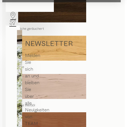
Eiche geräuchert
NEWSLETTER
Melden
Sie
Erle
sich
an und
bleiben
Sie
über
alle
Erle Weißöl
Neuigkeiten
von
TEAM