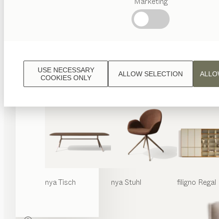
Marketing
Beliebte
Begriffe
Österreichisches
Handwerk
Interior
Design
USE NECESSARY
ALLOW SELECTION
ALLO
TEAM
COOKIES ONLY
7 Welt
nya
Tisch
nya
Stuhl
filigno
Regal