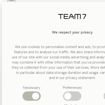
Skip to main content
Skip to page footer
PRODUKTE
INSPIRATION
ÜBER UNS
HÄNDLER
We respect your privacy
We use cookies to personalise content and ads, to provi
features and to analyse our traffic. We also share inform
use of our site with our social media, advertising and anal
may combine it with other information that you’ve provide
PRODUKTE
they’ve collected from your use of their services. More det
in particular about data storage duration and usage, ca
INSPIRATION
Vorgeschlagene
and in our privacy statement.
Kategorien
ÜBER UNS
Necessary
Preferences
Esstische
Küchen
HÄNDLER
Regale
Betten
Abverkauf