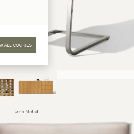
W ALL COOKIES
core
Möbel