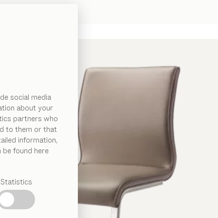
de social media
ation about your
ytics partners who
d to them or that
ailed information,
n be found here
Statistics