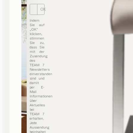
OK
Indem
Sie auf
„OK“
klicken,
stimmen
Sie zu,
dass Sie
mit der
Zusendung
des
TEAM 7
Newsletters
einverstanden
sind und
damit
per E-
Mail
Informationen
über
Aktuelles
bei
TEAM 7
erhalten.
Jede
Aussendung
beinhaltet