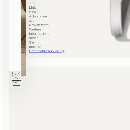
einen
Link
zum
Abbestellen
des
Newsletters.
Weitere
Informationen
finden
Sie in
unserer
Datenschutzerklärung
.