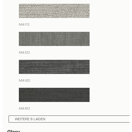
MA112
MA132
MA162
MA192
WEITERE 8 LADEN
Glory