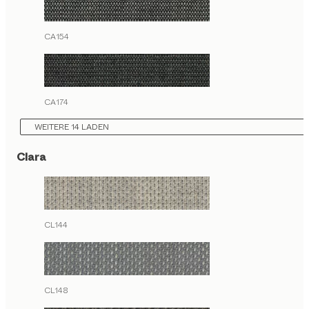
CA154
CA174
WEITERE 14 LADEN
Clara
CL144
CL148