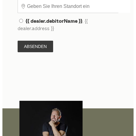
{{ dealer.debitorName }}
, {{
dealer.address }}
ABSENDEN