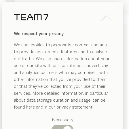
Skip to main content
Skip to page footer
PRODUKTE
INSPIRATION
ÜBER UNS
We respect your privacy
HÄNDLER
magnum
STUHL
We use cookies to personalise content and ads,
von
to provide social media features and to analyse
Martin Ballendat
our traffic. We also share information about your
use of our site with our social media, advertising
Der magnum Freischwinger verbindet Stahl mit edlem
and analytics partners who may combine it with
Leder und erlesenen Stoffen zu einer Ästhetik von
other information that you’ve provided to them
schlichter Eleganz. Trotz seiner filigranen Gestalt
PRODUKTE
or that they’ve collected from your use of their
bietet er den Komfort eines klassischen Polsterstuhls.
services. More detailed information, in particular
INSPIRATION
KONFIGURIEREN
Vorgeschlagene
about data storage duration and usage, can be
Kategorien
ÜBER UNS
found here and in our privacy statement.
HOLZARTEN
Esstische
HÄNDLER
Küchen
Necessary
Wenn nicht anders angeführt, werden alle
Regale
Betten