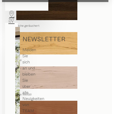
Eiche geräuchert
NEWSLETTER
Melden
Sie
Erle
sich
an und
bleiben
Sie
über
alle
Erle Weißöl
Neuigkeiten
von
TEAM