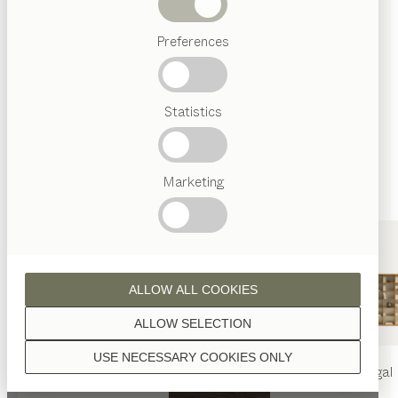
Holzoberflächen mit reinem Naturöl veredelt.
Abverkauf
Preferences
Beliebte
Begriffe
Österreichisches
Statistics
Handwerk
Nussbaum
Interior
Design
TEAM
7
Marketing
Welt
Eiche
ALLOW ALL COOKIES
ALLOW SELECTION
USE NECESSARY COOKIES ONLY
Eiche Weißöl
nya
Tisch
nya
Stuhl
filigno
Regal