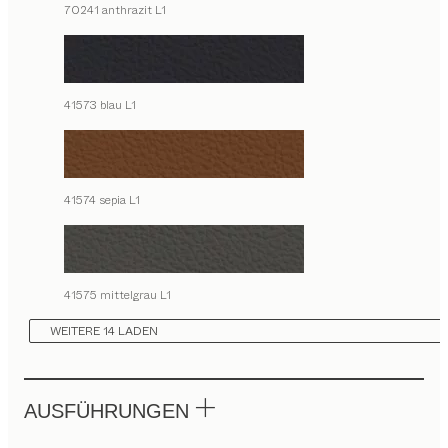
70241 anthrazit L1
41573 blau L1
41574 sepia L1
41575 mittelgrau L1
WEITERE 14 LADEN
AUSFÜHRUNGEN