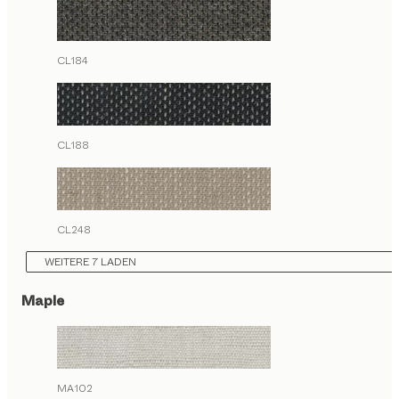
CL184
CL188
CL248
WEITERE 7 LADEN
Maple
MA102