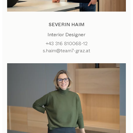
SEVERIN HAIM
Interior Designer
+43 316 810068-12
s.haim@team7-graz.at