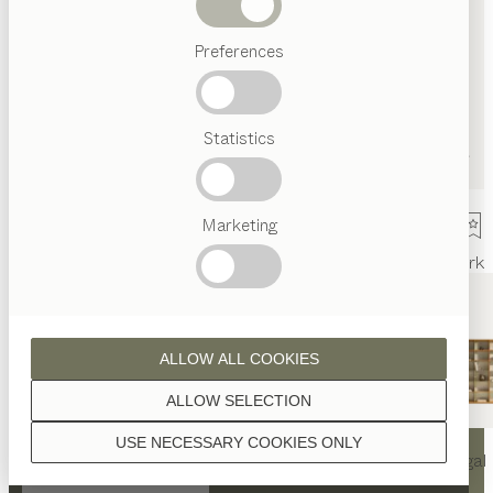
Abverkauf
Preferences
Beliebte
Begriffe
Österreichisches
Statistics
Handwerk
Interior
Design
TEAM
7
Marketing
Welt
Innenarchitektur
Referenzen
Kontakt
Team
Ausstellung
Mark
ALLOW ALL COOKIES
ALLOW SELECTION
KONTAKT
USE NECESSARY COOKIES ONLY
nya
Tisch
nya
Stuhl
filigno
Regal
TEAM 7 Graz