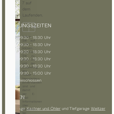
7 auf
dem
Laufenden.
ÖFFNUNGSZEITEN
OK
Indem
MO
09:30 - 18:30 Uhr
Sie auf
DI
09:30 - 18:30 Uhr
„OK“
klicken,
MI
09:30 - 18:30 Uhr
stimmen
Sie zu,
DO
09:30 - 18:30 Uhr
dass Sie
mit der
FR
09:30 - 18:30 Uhr
Zusendung
des
SA
09:30 - 15:00 Uhr
TEAM 7
Newsletters
SO
Geschlossen
einverstanden
sind und
damit
per E-
PARKEN
Mail
Informationen
über
Tiefgarage
Kastner und Öhler
und Tiefgarage
Weitzer
Aktuelles
bei