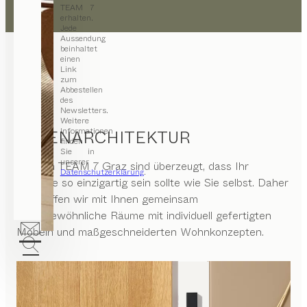
TEAM 7
erhalten.
Jede
Aussendung
beinhaltet
einen
Link
zum
Abbestellen
des
Newsletters.
Weitere
Informationen
INNENARCHITEKTUR
finden
Sie in
unserer
Wir von
TEAM 7 Graz
sind überzeugt, dass Ihr
Datenschutzerklärung
.
Zuhause so einzigartig sein sollte wie Sie selbst. Daher
erschaffen wir mit Ihnen gemeinsam
außergewöhnliche Räume mit individuell gefertigten
Möbeln und maßgeschneiderten Wohnkonzepten.