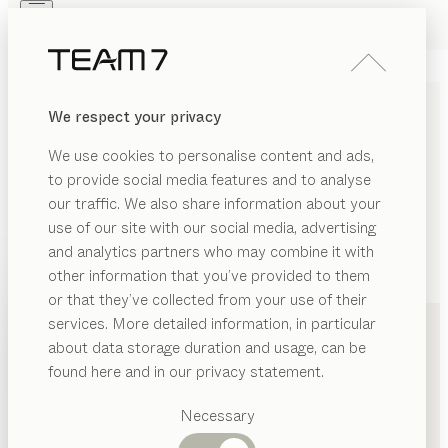
Skip to main content
Skip to page footer
PRODUKTE
INSPIRATION
ÜBER UNS
We respect your privacy
HÄNDLER
We use cookies to personalise content and ads,
to provide social media features and to analyse
our traffic. We also share information about your
use of our site with our social media, advertising
and analytics partners who may combine it with
other information that you’ve provided to them
PRODUKTE
+43 316 8100680
or that they’ve collected from your use of their
services. More detailed information, in particular
INSPIRATION
Vorgeschlagene
about data storage duration and usage, can be
Kategorien
ÜBER UNS
found here and in our privacy statement.
Esstische
HÄNDLER
Küchen
Necessary
Regale
Betten