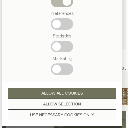
Abverkauf
Preferences
Beliebte
Begriffe
Österreichisches
Statistics
Handwerk
Interior
Design
TEAM
7
Marketing
Welt
Innenarchitektur
Referenzen
Kontakt
Team
Marken
Abverkau
ALLOW ALL COOKIES
ALLOW SELECTION
KONTAKT
USE NECESSARY COOKIES ONLY
nya
Tisch
nya
Stuhl
filigno
Regal
TEAM 7 Ingolstadt by Wäger