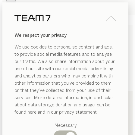
Skip to main content
Skip to page footer
PRODUKTE
INSPIRATION
ÜBER UNS
We respect your privacy
HÄNDLER
We use cookies to personalise content and ads,
to provide social media features and to analyse
our traffic. We also share information about your
use of our site with our social media, advertising
and analytics partners who may combine it with
other information that you’ve provided to them
PRODUKTE
+49 841 33231
or that they’ve collected from your use of their
services. More detailed information, in particular
INSPIRATION
Vorgeschlagene
about data storage duration and usage, can be
Kategorien
ÜBER UNS
found here and in our privacy statement.
Esstische
HÄNDLER
Küchen
Necessary
Regale
Betten