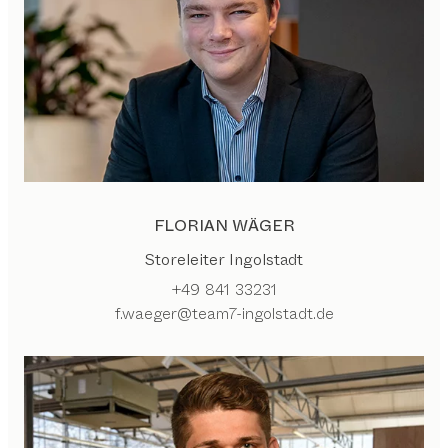
FLORIAN WÄGER
Storeleiter Ingolstadt
+49 841 33231
f.waeger@team7-ingolstadt.de