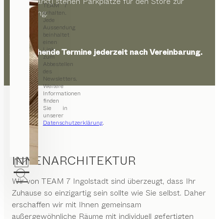
Supermarkt) stehen Parkplätze für den Store zur
TEAM 7
Verfügung.
erhalten.
Jede
Aussendung
beinhaltet
einen
Link
Abweichende Termine jederzeit nach Vereinbarung.
zum
Abbestellen
des
Newsletters.
Weitere
Informationen
finden
Sie in
unserer
Datenschutzerklärung
.
INNENARCHITEKTUR
Wir von
TEAM 7 Ingolstadt
sind überzeugt, dass Ihr
Zuhause so einzigartig sein sollte wie Sie selbst. Daher
erschaffen wir mit Ihnen gemeinsam
außergewöhnliche Räume mit individuell gefertigten