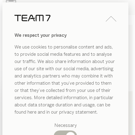
Skip to main content
Skip to page footer
PRODUKTE
INSPIRATION
ÜBER UNS
We respect your privacy
HÄNDLER
We use cookies to personalise content and ads,
to provide social media features and to analyse
our traffic. We also share information about your
use of our site with our social media, advertising
and analytics partners who may combine it with
other information that you’ve provided to them
PRODUKTE
+49 841 33231
or that they’ve collected from your use of their
services. More detailed information, in particular
INSPIRATION
Vorgeschlagene
about data storage duration and usage, can be
Kategorien
ÜBER UNS
found here and in our privacy statement.
Esstische
HÄNDLER
Küchen
Necessary
Regale
Betten