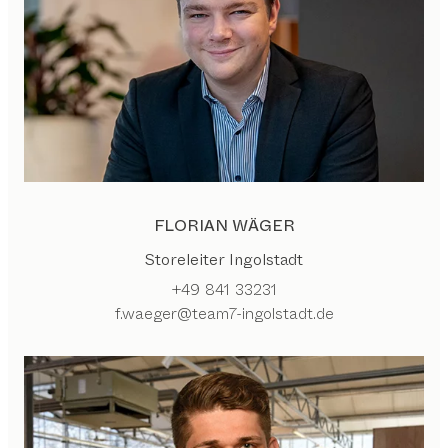
FLORIAN WÄGER
Storeleiter Ingolstadt
+49 841 33231
f.waeger@team7-ingolstadt.de