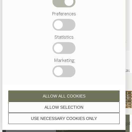
Abverkauf
Preferences
Beliebte
Begriffe
Österreichisches
Statistics
Handwerk
Interior
Design
TEAM
7
Marketing
Welt
Innenarchitektur
Referenzen
Kontakt
Team
Marken
Abverkau
ALLOW ALL COOKIES
ALLOW SELECTION
KONTAKT
USE NECESSARY COOKIES ONLY
nya
Tisch
nya
Stuhl
filigno
Regal
TEAM 7 Ingolstadt by Wäger