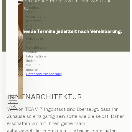
Supermarkt) stehen Parkplätze für den Store zur
TEAM 7
Verfügung.
erhalten.
Jede
Aussendung
beinhaltet
einen
Link
Abweichende Termine jederzeit nach Vereinbarung.
zum
Abbestellen
des
Newsletters.
Weitere
Informationen
finden
Sie in
unserer
Datenschutzerklärung
.
INNENARCHITEKTUR
Wir von
TEAM 7 Ingolstadt
sind überzeugt, dass Ihr
Zuhause so einzigartig sein sollte wie Sie selbst. Daher
erschaffen wir mit Ihnen gemeinsam
außergewöhnliche Räume mit individuell gefertigten