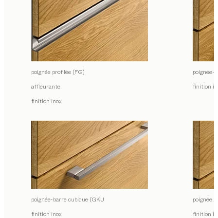
poignée profilée (FG)
poignée-b
affleurante
finition i
finition inox
poignée-barre cubique (GKU
poignée r
finition inox
finition i