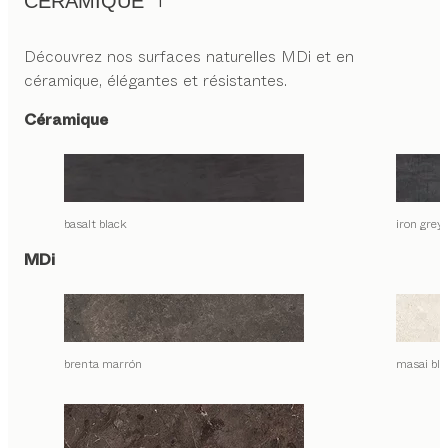
CÉRAMIQUE
Découvrez nos surfaces naturelles MDi et en
céramique, élégantes et résistantes.
Céramique
basalt black
iron grey
MDi
brenta marrón
masai bla