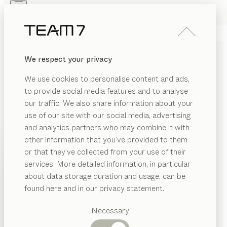
Skip to main content
Skip to page footer
PRODUITS
INSPIRATION
QUI SOMMES-NOUS
We respect your privacy
REVENDEUR
CUISINE
loft
We use cookies to personalise content and ads,
noyer sauvage, verre fumé
to provide social media features and to analyse
de
our traffic. We also share information about your
Sebastian Desch
use of our site with our social media, advertising
and analytics partners who may combine it with
Urbaine ou champêtre, moderne ou classique : la
other information that you’ve provided to them
cuisine loft marie les éléments soi-disant antagonistes
PRODUITS
or that they’ve collected from your use of their
grâce aux lignes épurées, aux chants sobres et aux
services. More detailed information, in particular
INSPIRATION
détails artisanaux. Elle fait preuve de vivacité quand
Catégories
about data storage duration and usage, can be
elle se décline dans les aspects sauvages chêne et
suggérées
QUI SOMMES-NOUS
found here and in our privacy statement.
noyer avec des nœuds apparents qui soulignent
Tables
l’authenticité du bois.
REVENDEUR
Cuisines
Necessary
TROUVER UN REVENDEUR
Rayonnages
Lits