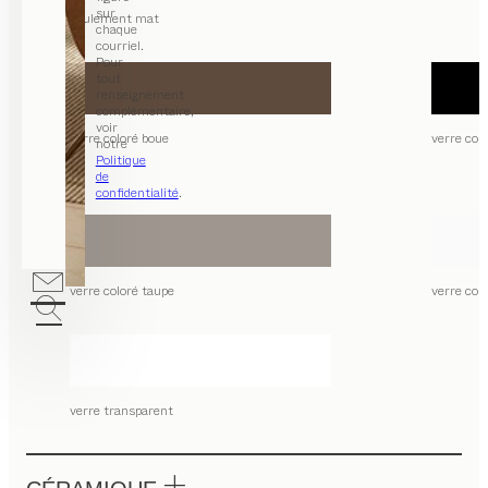
sur
seulement mat
chaque
courriel.
Pour
tout
renseignement
complémentaire,
voir
verre coloré boue
verre colo
notre
Politique
de
confidentialité
.
verre coloré taupe
verre col
verre transparent