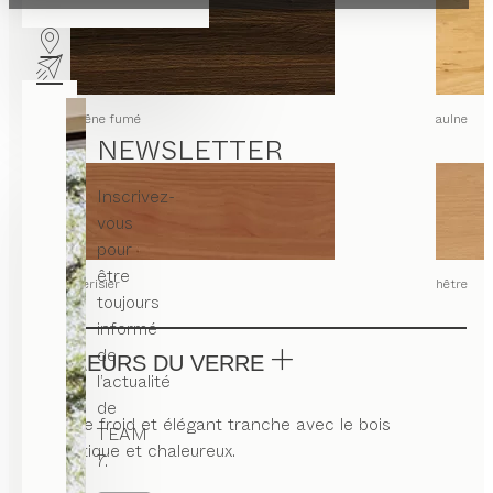
chêne fumé
aulne
NEWSLETTER
Inscrivez-
vous
pour
être
merisier
hêtre
toujours
informé
de
COULEURS DU VERRE
l’actualité
de
Le verre froid et élégant tranche avec le bois
TEAM
authentique et chaleureux.
7.