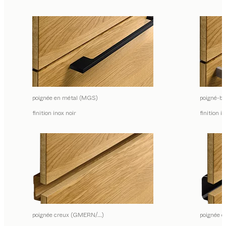
poignée en métal (MGS)
poigné-ba
finition inox noir
finition i
poignée creux (GMERN/…)
poignée