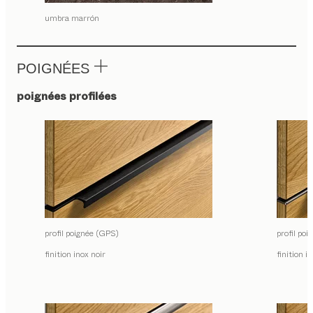
umbra marrón
POIGNÉES
poignées profilées
profil poignée (GPS)
profil po
finition inox noir
finition i