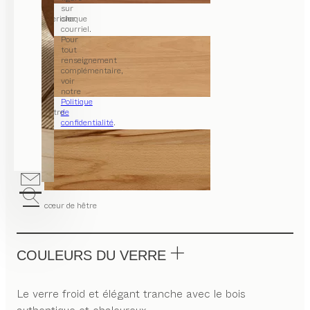
sur
merisier
chaque
courriel.
Pour
tout
renseignement
complémentaire,
voir
notre
Politique
hêtre
de
confidentialité
.
cœur de hêtre
COULEURS DU VERRE
Le verre froid et élégant tranche avec le bois