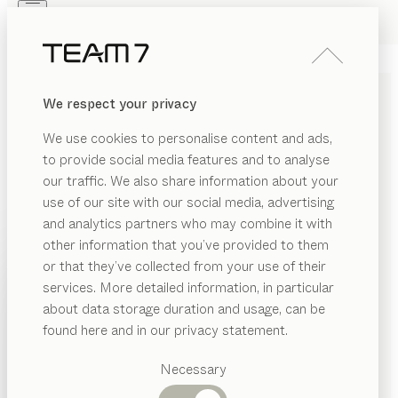
Skip to main content
Skip to page footer
PRODUITS
INSPIRATION
QUI SOMMES-NOUS
We respect your privacy
REVENDEUR
COMMODE À CHAUSSURES
We use cookies to personalise content and ads,
À ABATTANTS
cubus pure
to provide social media features and to analyse
our traffic. We also share information about your
de
Sebastian Desch
use of our site with our social media, advertising
and analytics partners who may combine it with
Elle souligne notre passion pour les détails soignés et
other information that you’ve provided to them
PRODUITS
les solutions fonctionnelles. Conçue judicieusement,
or that they’ve collected from your use of their
elle optimise le rangement dans les vestiaires étroits.
services. More detailed information, in particular
INSPIRATION
Catégories
TROUVER UN REVENDEUR
about data storage duration and usage, can be
suggérées
QUI SOMMES-NOUS
found here and in our privacy statement.
ESSENCES DE BOIS
Tables
REVENDEUR
Cuisines
Necessary
Rayonnages
Sauf stipulation contraire, toutes les surfaces en bois
Lits