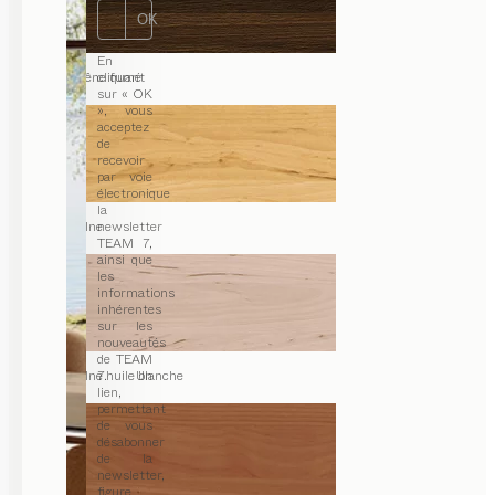
OK
En
chêne fumé
cliquant
sur « OK
», vous
acceptez
de
recevoir
par voie
électronique
la
aulne
newsletter
TEAM 7,
ainsi que
les
informations
inhérentes
sur les
nouveautés
de TEAM
aulne huile blanche
7. Un
lien,
permettant
de vous
désabonner
de la
newsletter,
figure