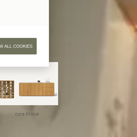
W ALL COOKIES
core
Möbel