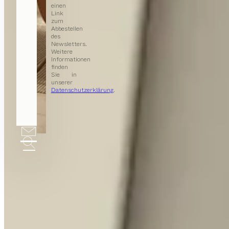
einen
Link
zum
Abbestellen
des
Newsletters.
Weitere
Informationen
finden
Sie in
unserer
Datenschutzerklärung
.