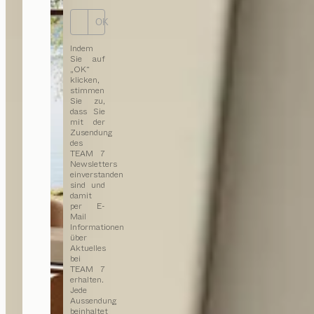
OK
Indem
Sie auf
„OK“
klicken,
stimmen
Sie zu,
dass Sie
mit der
Zusendung
des
TEAM 7
Newsletters
einverstanden
sind und
damit
per E-
Mail
Informationen
über
Aktuelles
bei
TEAM 7
erhalten.
Jede
Aussendung
beinhaltet