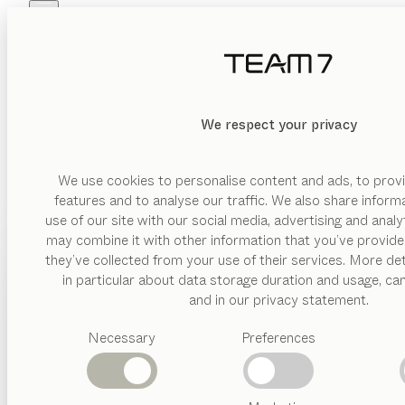
Skip to main content
Skip to page footer
PRODUKTE
INSPIRATION
ÜBER UNS
HÄNDLER
We respect your privacy
We use cookies to personalise content and ads, to provi
features and to analyse our traffic. We also share inform
use of our site with our social media, advertising and anal
may combine it with other information that you’ve provide
PRODUKTE
they’ve collected from your use of their services. More det
in particular about data storage duration and usage, ca
INSPIRATION
Vorgeschlagene
and in our privacy statement.
Kategorien
ÜBER UNS
Necessary
Preferences
Esstische
Küchen
HÄNDLER
Regale
Betten
Abverkauf