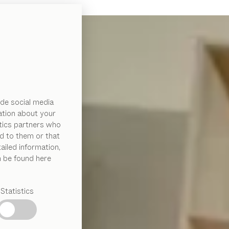
de social media
ation about your
ytics partners who
d to them or that
ailed information,
n be found here
Statistics