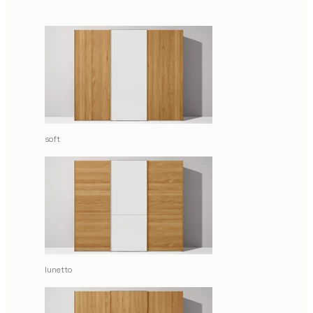
soft
lunetto