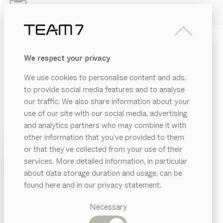
Skip to main content
Skip to page footer
PRODUKTE
INSPIRATION
ÜBER UNS
We respect your privacy
HÄNDLER
SCHIEBETÜRENSCHRÄNKE
We use cookies to personalise content and ads,
von
to provide social media features and to analyse
Sebastian Desch
our traffic. We also share information about your
use of our site with our social media, advertising
Außen schlichte Eleganz, innen eldes Holz und
and analytics partners who may combine it with
durchdachte Funktionalität: Unsere individuell
other information that you’ve provided to them
planbaren Schwebetürenschränke bieten Flexibilität,
PRODUKTE
or that they’ve collected from your use of their
die durch eine Vielzahl von Abmessungen und
services. More detailed information, in particular
INSPIRATION
Ausführungen definiert wird.
Vorgeschlagene
about data storage duration and usage, can be
HÄNDLER FINDEN
Kategorien
ÜBER UNS
found here and in our privacy statement.
Esstische
HOLZARTEN
HÄNDLER
Küchen
Necessary
Regale
Betten