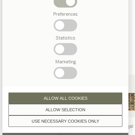
Wenn nicht anders angeführt, werden alle
Abverkauf
Holzoberflächen mit reinem Naturöl veredelt.
Preferences
Beliebte
Begriffe
Österreichisches
Statistics
Handwerk
Interior
Design
Nussbaum
TEAM
7
Marketing
Welt
Nussbaum Wild
ALLOW ALL COOKIES
ALLOW SELECTION
USE NECESSARY COOKIES ONLY
nya
Tisch
nya
Stuhl
filigno
Regal
Eiche