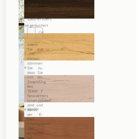
7 auf
dem
Laufenden.
Eiche geräuchert
OK
Indem
Sie auf
„OK“
klicken,
stimmen
Erle
Sie zu,
dass Sie
mit der
Zusendung
des
TEAM 7
Newsletters
einverstanden
sind und
Erle Weißöl
damit
per E-
Mail
Informationen
über
Aktuelles
bei