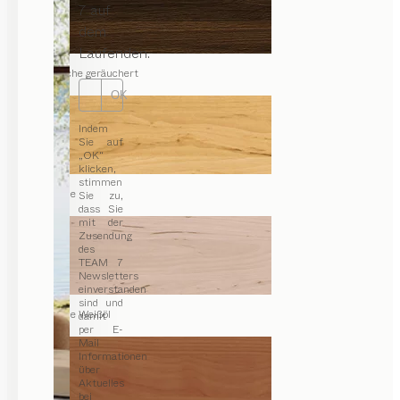
7 auf
dem
Laufenden.
Eiche geräuchert
OK
Indem
Sie auf
„OK“
klicken,
stimmen
Erle
Sie zu,
dass Sie
mit der
Zusendung
des
TEAM 7
Newsletters
einverstanden
sind und
Erle Weißöl
damit
per E-
Mail
Informationen
über
Aktuelles
bei