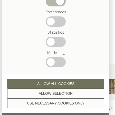
Wenn nicht anders angeführt, werden alle
Abverkauf
Holzoberflächen mit reinem Naturöl veredelt.
Preferences
Beliebte
Begriffe
Österreichisches
Statistics
Handwerk
Interior
Design
Nussbaum
TEAM
7
Marketing
Welt
Nussbaum Wild
ALLOW ALL COOKIES
ALLOW SELECTION
USE NECESSARY COOKIES ONLY
nya
Tisch
nya
Stuhl
filigno
Regal
Eiche