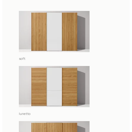
soft
lunetto