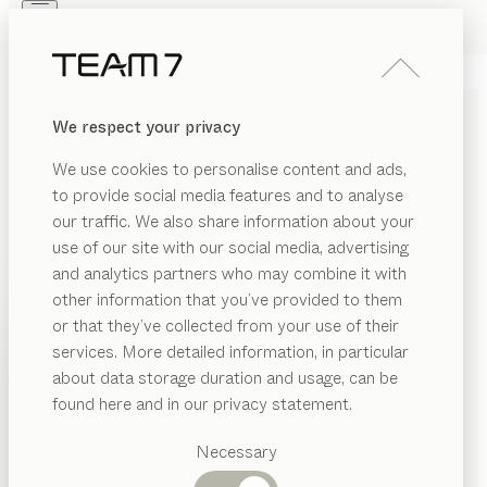
Skip to main content
Skip to page footer
PRODUKTE
INSPIRATION
ÜBER UNS
We respect your privacy
HÄNDLER
SCHIEBETÜRENSCHRÄNKE
We use cookies to personalise content and ads,
von
to provide social media features and to analyse
Sebastian Desch
our traffic. We also share information about your
use of our site with our social media, advertising
Außen schlichte Eleganz, innen eldes Holz und
and analytics partners who may combine it with
durchdachte Funktionalität: Unsere individuell
other information that you’ve provided to them
planbaren Schwebetürenschränke bieten Flexibilität,
PRODUKTE
or that they’ve collected from your use of their
die durch eine Vielzahl von Abmessungen und
services. More detailed information, in particular
INSPIRATION
Ausführungen definiert wird.
Vorgeschlagene
about data storage duration and usage, can be
HÄNDLER FINDEN
Kategorien
ÜBER UNS
found here and in our privacy statement.
Esstische
HOLZARTEN
HÄNDLER
Küchen
Necessary
Regale
Betten