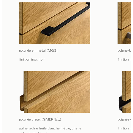
poignée en métal (MGS)
poigné-ba
finition inox noir
finition i
poignée creux (GMERN/…)
poignée
aulne, aulne huile blanche, hêtre, chêne,
finition i