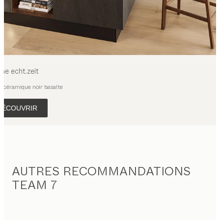
sine
echt.zeit
, céramique noir basalte
DÉCOUVRIR
AUTRES RECOMMANDATIONS
TEAM 7