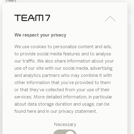
Skip to main content
Skip to page footer
PRODUITS
INSPIRATION
QUI SOMMES-NOUS
We respect your privacy
REVENDEUR
CUISINE
echt.zeit
We use cookies to personalise content and ads,
chêne, céramique phedra
to provide social media features and to analyse
de
our traffic. We also share information about your
Sebastian Desch
use of our site with our social media, advertising
and analytics partners who may combine it with
Crée par Sebastian Desch, la cuisine echt.zeit est un
other information that you’ve provided to them
hommage aux vraies valeurs. Elle honore l’artisanat
PRODUITS
or that they’ve collected from your use of their
traditionnel et les matériaux naturels, les ingrédients
services. More detailed information, in particular
INSPIRATION
frais et un art de la table qui valorise la préparation
Catégories
about data storage duration and usage, can be
d’une recette dès le marché. echt.zeit est une pièce
suggérées
QUI SOMMES-NOUS
found here and in our privacy statement.
qui savoure le temps passé en famille et avec les amis.
Tables
TROUVER UN REVENDEUR
REVENDEUR
Cuisines
Necessary
Rayonnages
Lits
ESSENCES DE BOIS