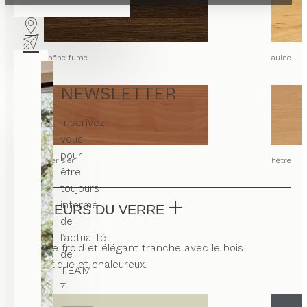
chêne fumé
aulne
NEWSLETTER
Inscrivez-
vous
pour
merisier
hêtre
être
toujours
informé
COULEURS DU VERRE
de
l’actualité
Le verre froid et élégant tranche avec le bois
de
authentique et chaleureux.
TEAM
7.