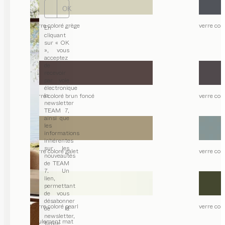
OK
verre coloré grège
verre col
En
cliquant
sur « OK
», vous
acceptez
de
recevoir
par voie
électronique
la
verre coloré brun foncé
verre colo
newsletter
TEAM 7,
ainsi que
les
informations
inhérentes
sur les
verre coloré galet
verre col
nouveautés
de TEAM
7. Un
lien,
permettant
de vous
désabonner
verre coloré pearl
verre colo
de la
newsletter,
seulement mat
figure