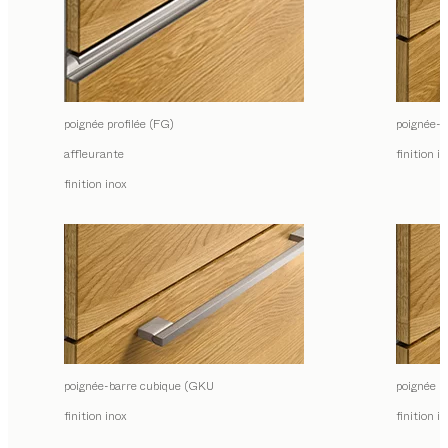
poignée profilée (FG)
poignée-b
affleurante
finition i
finition inox
poignée-barre cubique (GKU
poignée r
finition inox
finition i