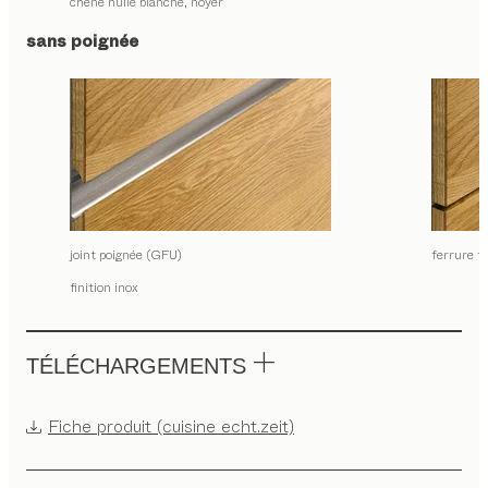
chêne huile blanche, noyer
sans poignée
joint poignée (GFU)
ferrure t
finition inox
TÉLÉCHARGEMENTS
Fiche produit (cuisine echt.zeit)