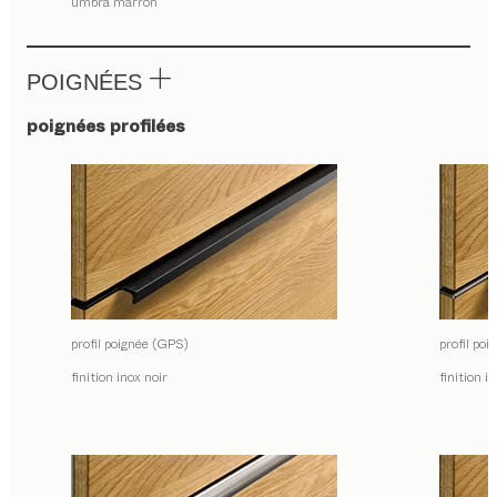
umbra marrón
POIGNÉES
poignées profilées
profil poignée (GPS)
profil po
finition inox noir
finition i