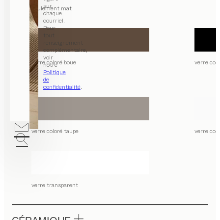
sur
seulement mat
chaque
courriel.
Pour
tout
renseignement
complémentaire,
voir
verre coloré boue
verre colo
notre
Politique
de
confidentialité
.
verre coloré taupe
verre col
verre transparent