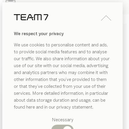
Skip to main content
Skip to page footer
PRODUITS
INSPIRATION
QUI SOMMES-NOUS
We respect your privacy
REVENDEUR
CUISINE
pur
We use cookies to personalise content and ads,
chêne, verre coloré gris graphite mat
to provide social media features and to analyse
de
our traffic. We also share information about your
Sebastian Desch
use of our site with our social media, advertising
and analytics partners who may combine it with
Avec son design clair et minimaliste, la cuisine pur sans
other information that you’ve provided to them
poignée souligne la beauté des matériaux naturels
PRODUITS
or that they’ve collected from your use of their
sélectionnés avec le plus grand soin. Ses lignes
services. More detailed information, in particular
INSPIRATION
épurées et sobres révèlent une élégance discrète et
Catégories
about data storage duration and usage, can be
une harmonie subtile tandis que la technique
suggérées
QUI SOMMES-NOUS
found here and in our privacy statement.
sophistiquée comble les souhaits de chacun en termes
Tables
de fonctionnalité.
REVENDEUR
Cuisines
Necessary
TROUVER UN REVENDEUR
Rayonnages
Lits