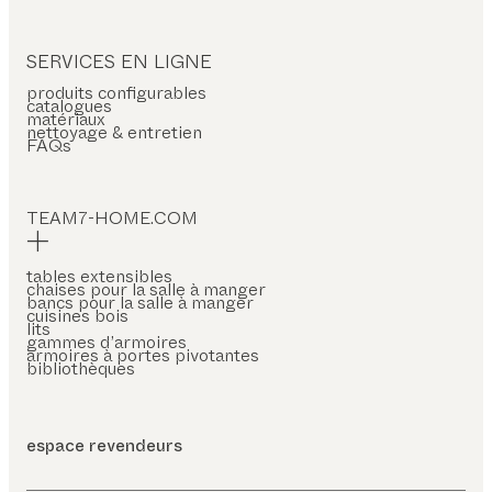
SERVICES EN LIGNE
produits configurables
catalogues
matériaux
nettoyage & entretien
FAQs
TEAM7-HOME.COM
tables extensibles
chaises pour la salle à manger
bancs pour la salle à manger
cuisines bois
lits
gammes d’armoires
armoires à portes pivotantes
bibliothèques
espace revendeurs