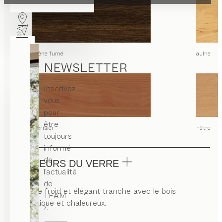
chêne fumé
aulne
NEWSLETTER
Inscrivez-
vous
pour
être
merisier
hêtre
toujours
informé
de
COULEURS DU VERRE
l’actualité
de
Le verre froid et élégant tranche avec le bois
TEAM
authentique et chaleureux.
7.