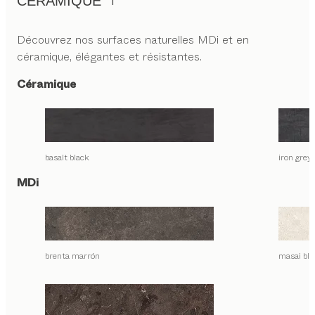
CÉRAMIQUE
Découvrez nos surfaces naturelles MDi et en
céramique, élégantes et résistantes.
Céramique
basalt black
iron grey
MDi
brenta marrón
masai bla