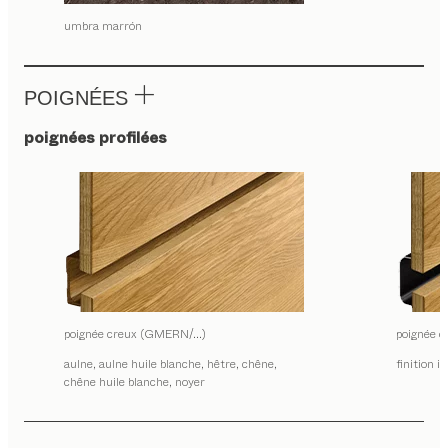
umbra marrón
POIGNÉES
poignées profilées
poignée creux (GMERN/…)
poignée
aulne, aulne huile blanche, hêtre, chêne,
finition i
chêne huile blanche, noyer