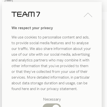
Skip to main content
Skip to page footer
PRODUITS
INSPIRATION
QUI SOMMES-NOUS
We respect your privacy
REVENDEUR
TABLE
taso
We use cookies to personalise content and ads,
de
This Weber
to provide social media features and to analyse
our traffic. We also share information about your
use of our site with our social media, advertising
La table taso puriste associe les formes claires et
and analytics partners who may combine it with
organiques. Son élégance épurée reflète la passion du
other information that you’ve provided to them
bois et la douceur de ses courbes souligne
PRODUITS
or that they’ve collected from your use of their
l’authenticité de ce matériau naturel.
services. More detailed information, in particular
INSPIRATION
CONFIGURER
Catégories
about data storage duration and usage, can be
suggérées
QUI SOMMES-NOUS
found here and in our privacy statement.
ESSENCES DE BOIS
Tables
REVENDEUR
Cuisines
Necessary
Sauf stipulation contraire, toutes les surfaces en bois
Rayonnages
Lits