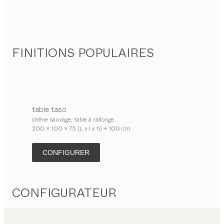
FINITIONS POPULAIRES
table
taso
chêne sauvage, table à rallonge
200 x 100 x 75 (L x l x h) + 100 cm
CONFIGURER
CONFIGURATEUR