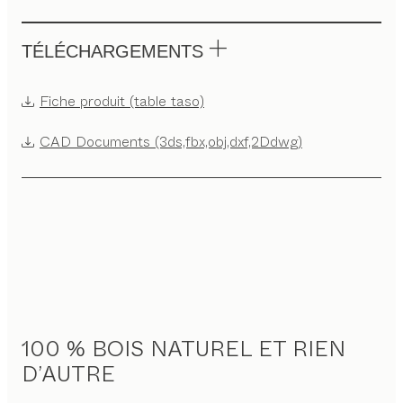
TÉLÉCHARGEMENTS
Fiche produit (table taso)
CAD Documents (3ds,fbx,obj,dxf,2Ddwg)
100 % BOIS NATUREL ET RIEN
D’AUTRE