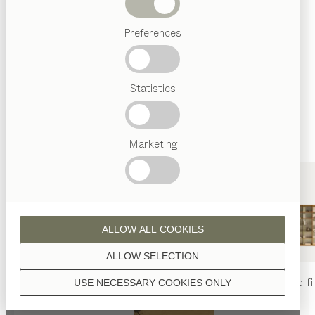
sont traitées à l’huile naturelle.
Termes
Preferences
favoris
Artisanat
Autrichien
Statistics
Design
noyer
de luxe
TEAM
7
World
Marketing
noyer aspect sauvage
ALLOW ALL COOKIES
ALLOW SELECTION
table
nya
chaise
nya
rayonnage
fi
USE NECESSARY COOKIES ONLY
chêne