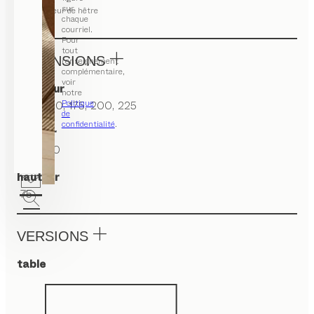
sur
cœur de hêtre
chaque
courriel.
Pour
tout
DIMENSIONS
renseignement
complémentaire,
voir
longueur
notre
Politique
140, 160, 175, 200, 225
de
confidentialité
.
largeur
90, 100
hauteur
75
VERSIONS
table