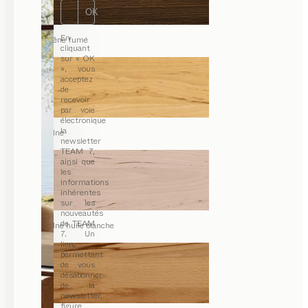
OK
En
chêne fumé
cliquant
sur « OK
», vous
acceptez
de
recevoir
par voie
électronique
la
aulne
newsletter
TEAM 7,
ainsi que
les
informations
inhérentes
sur les
nouveautés
de TEAM
aulne huile blanche
7. Un
lien,
permettant
de vous
désabonner
de la
newsletter,
figure