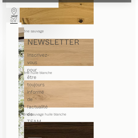
chêne sauvage
NEWSLETTER
Inscrivez-
vous
pour
chêne huile blanche
être
toujours
informé
de
l’actualité
de
chêne sauvage huile blanche
TEAM
7.