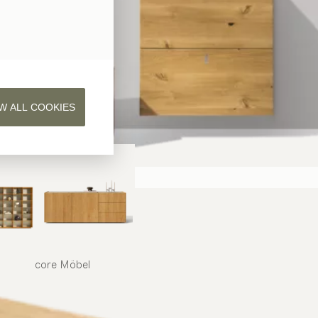
W ALL COOKIES
core
Möbel