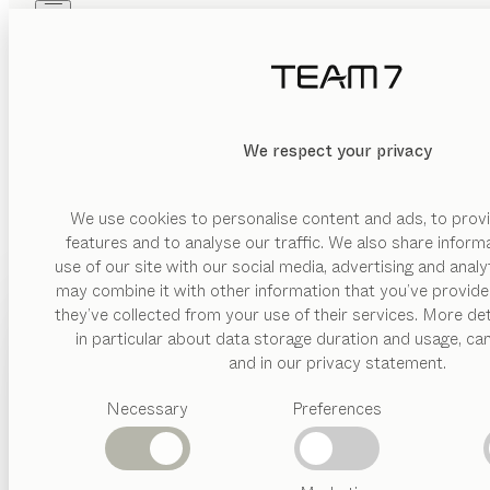
Skip to main content
Skip to page footer
PRODUKTE
INSPIRATION
ÜBER UNS
HÄNDLER
We respect your privacy
We use cookies to personalise content and ads, to provi
features and to analyse our traffic. We also share inform
use of our site with our social media, advertising and anal
may combine it with other information that you’ve provide
PRODUKTE
they’ve collected from your use of their services. More det
in particular about data storage duration and usage, ca
INSPIRATION
Vorgeschlagene
and in our privacy statement.
Kategorien
ÜBER UNS
Necessary
Preferences
Esstische
Küchen
HÄNDLER
Regale
Betten
Abverkauf