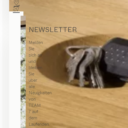
NEWSLETTER
Melden
Sie
sich an
und
bleiben
Sie
über
alle
Neuigkeiten
von
TEAM
7 auf
dem
Laufenden.