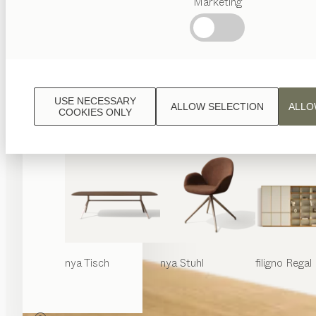
Marketing
Beliebte
Begriffe
Österreichisches
Handwerk
Interior
Design
USE NECESSARY
ALLOW SELECTION
ALLO
TEAM
COOKIES ONLY
7 Welt
nya
Tisch
nya
Stuhl
filigno
Regal